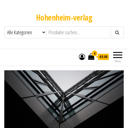
Hohenheim-verlag
0
€0.00
Menü