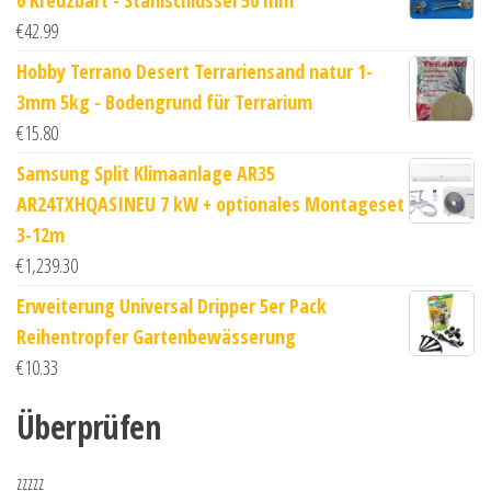
6 Kreuzbart - Stahlschlüssel 50 mm
€
42.99
Hobby Terrano Desert Terrariensand natur 1-
3mm 5kg - Bodengrund für Terrarium
€
15.80
Samsung Split Klimaanlage AR35
AR24TXHQASINEU 7 kW + optionales Montageset
3-12m
€
1,239.30
Erweiterung Universal Dripper 5er Pack
Reihentropfer Gartenbewässerung
€
10.33
Überprüfen
zzzzz