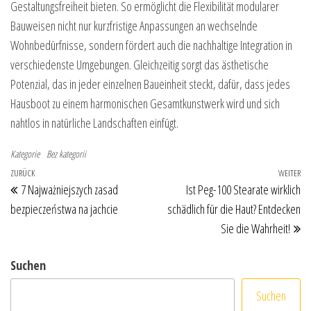
Gestaltungsfreiheit bieten. So ermöglicht die Flexibilität modularer
Bauweisen nicht nur kurzfristige Anpassungen an wechselnde
Wohnbedürfnisse, sondern fördert auch die nachhaltige Integration in
verschiedenste Umgebungen. Gleichzeitig sorgt das ästhetische
Potenzial, das in jeder einzelnen Baueinheit steckt, dafür, dass jedes
Hausboot zu einem harmonischen Gesamtkunstwerk wird und sich
nahtlos in natürliche Landschaften einfügt.
Kategorie
Bez kategorii
Beitragsnavigation
Vorheriger Beitrag
ZURÜCK
WEITER
Nä
7 Najważniejszych zasad
Ist Peg-100 Stearate wirklich
bezpieczeństwa na jachcie
schädlich für die Haut? Entdecken
Sie die Wahrheit!
Suchen
Suchen