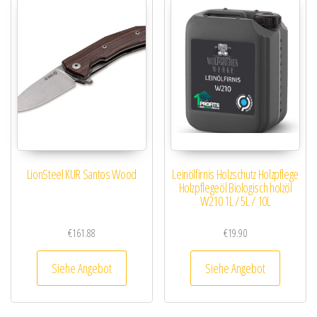
LionSteel KUR Santos Wood
Leinölfirnis Holzschutz Holzpflege
Holzpflegeöl Biologisch holzöl
W210 1L / 5L / 10L
€
161.88
€
19.90
Siehe Angebot
Siehe Angebot