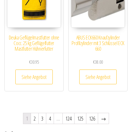
Deuka Geflügelmastfutter ohne
ABUS ECK660 Knaufzylinder
Cocc. 25 kg Geflügelfutter
Profilzylinder mit 3 Schlüssel ECK
Mastfutter Hühnerfutter
660
€
30.95
€
38.00
Siehe Angebot
Siehe Angebot
1
2
3
4
…
124
125
126
→