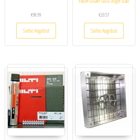
Futterschale Guss Vogel Stab
€
98.99
€
20.57
Siehe Angebot
Siehe Angebot