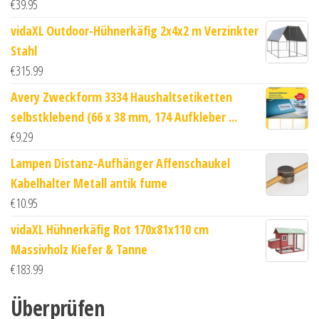
€
39.95
vidaXL Outdoor-Hühnerkäfig 2x4x2 m Verzinkter
Stahl
€
315.99
Avery Zweckform 3334 Haushaltsetiketten
selbstklebend (66 x 38 mm, 174 Aufkleber ...
€
9.29
Lampen Distanz-Aufhänger Affenschaukel
Kabelhalter Metall antik fume
€
10.95
vidaXL Hühnerkäfig Rot 170x81x110 cm
Massivholz Kiefer & Tanne
€
183.99
Überprüfen