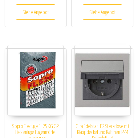
Siehe Angebot
Siehe Angebot
Sopro Flexfuge FL 25 KG GP
Gira Edelstahl E2 Steckdose mit
Fliesenfuge Fugenmörtel
Klappdeckel und Rahmen IP44
Fugenmasse
Komplettset