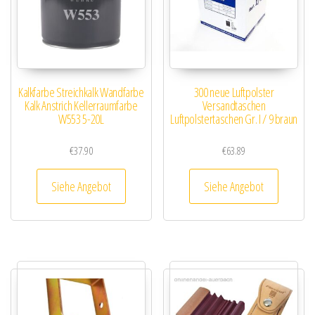
Kalkfarbe Streichkalk Wandfarbe
300 neue Luftpolster
Kalk Anstrich Kellerraumfarbe
Versandtaschen
W553 5-20L
Luftpolstertaschen Gr. I / 9 braun
€
37.90
€
63.89
Siehe Angebot
Siehe Angebot