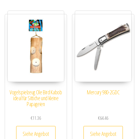
Vogelspielzeug Ole Bird Kabob
Mercury 980-2GDC
ideal für Sittiche und kleine
Papageien
€
11.36
€
64.46
Siehe Angebot
Siehe Angebot