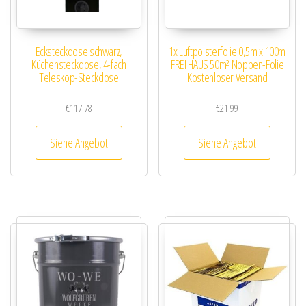
Ecksteckdose schwarz,
1x Luftpolsterfolie 0,5m x 100m
Küchensteckdose, 4-fach
FREI HAUS 50m² Noppen-Folie
Teleskop-Steckdose
Kostenloser Versand
€
117.78
€
21.99
Siehe Angebot
Siehe Angebot