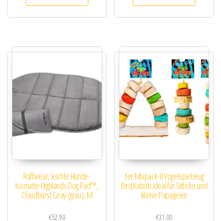
Ruffwear, leichte Hunde-
3er Mixpack-8 Vogelspielzeug
Isomatte Highlands Dog Pad™,
Bird Kabob ideal für Sittiche und
Cloudburst Gray (grau), M
kleine Papageien
€
52.90
€
31.00