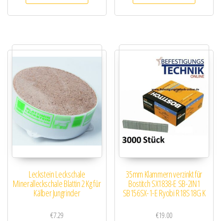
Leckstein Leckschale
35mm Klammern verzinkt für
Mineralleckschale Blattin 2 Kg für
Bostitch SX1838-E SB-2IN1
Kälber Jungrinder
SB156SX-1-E Ryobi R18S18G K
€
7.29
€
19.00