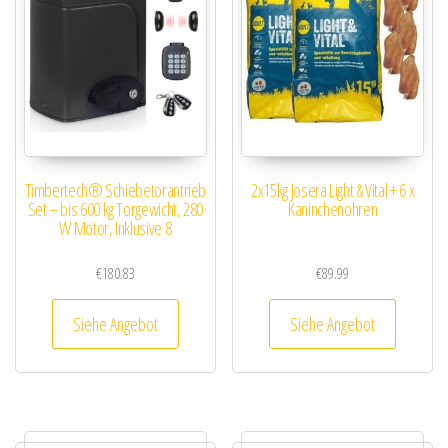
Timbertech® Schiebetorantrieb
2x15kg Josera Light & Vital + 6 x
Set – bis 600 kg Torgewicht, 280
Kaninchenohren
W Motor, Inklusive 8
€
180.83
€
89.99
Siehe Angebot
Siehe Angebot