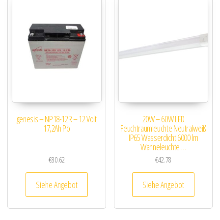
genesis – NP18-12R – 12 Volt
20W – 60W LED
17,2Ah Pb
Feuchtraumleuchte Neutralweiß
IP65 Wasserdicht 6000 lm
Wanneleuchte …
€
80.62
€
42.78
Siehe Angebot
Siehe Angebot