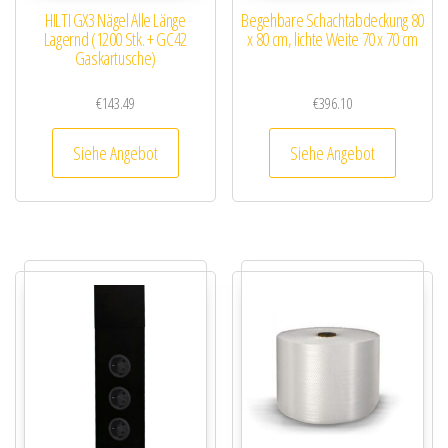
HILTI GX3 Nägel Alle Länge
Begehbare Schachtabdeckung 80
Lagernd (1200 Stk. + GC42
x 80 cm, lichte Weite 70 x 70 cm
Gaskartusche)
€
143.49
€
396.10
Siehe Angebot
Siehe Angebot