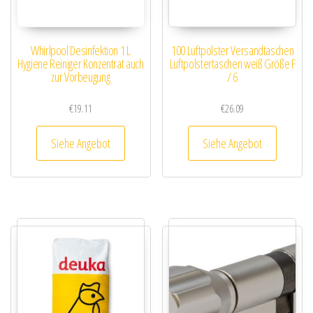
Whirlpool Desinfektion 1 L
100 Luftpolster Versandtaschen
Hygiene Reiniger Konzentrat auch
Luftpolstertaschen weiß Größe F
zur Vorbeugung
/ 6
€
19.11
€
26.09
Siehe Angebot
Siehe Angebot