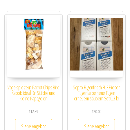
Vogelspielzeug Parrot Chips Bird
Sopro Fugenfrisch FUF Fliesen
Kabob ideal für Sittiche und
Fugenfarbe neue Fugen
kleine Papageien
erneuern säubern Set 0,3 ltr
€
12.39
€
20.00
Siehe Angebot
Siehe Angebot