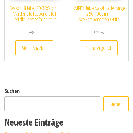
Waschbärfalle 120x30x31cm I
KNIPEX Universal-Abisolierzange
Marderfalle I Lebendfalle I
2.50-10.00 mm.
Tierfalle I Kastenfallen #42#
Zweikomponenten-Griffe
€
88.90
€
92.75
Siehe Angebot
Siehe Angebot
Suchen
Suchen
Neueste Einträge