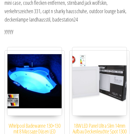
mini case, couch flecken entfernen, stirnband jack wolfskin,
verkehrszeichen 331, capt n sharky hausschuhe, outdoor lounge bank,
deckenlampe landhausstil, badestation24
yyyyy
Whirlpool Badewanne 130×130
18W LED Panel Ultra Slim 14mm
mit 8 Massage Düsen LED
Aufbau Deckenleuchte Spot 1300