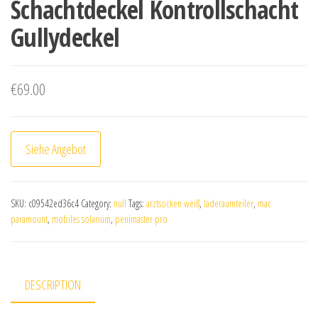
Schachtdeckel Kontrollschacht
Gullydeckel
€
69.00
Siehe Angebot
SKU:
c09542ed36c4
Category:
null
Tags:
arztsocken weiß
,
laderaumteiler
,
mac
paramount
,
mobiles solarium
,
penimaster pro
DESCRIPTION