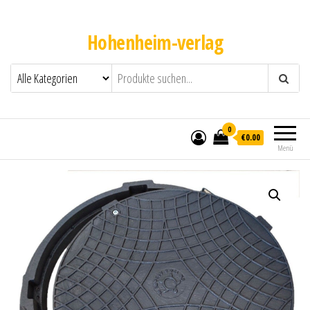
Hohenheim-verlag
0
€0.00
Menü