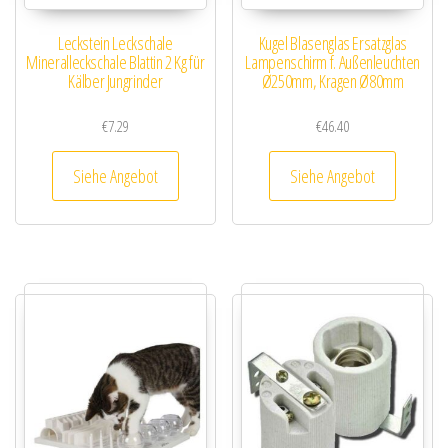
Leckstein Leckschale
Kugel Blasenglas Ersatzglas
Mineralleckschale Blattin 2 Kg für
Lampenschirm f. Außenleuchten
Kälber Jungrinder
Ø250mm, Kragen Ø80mm
€
7.29
€
46.40
Siehe Angebot
Siehe Angebot