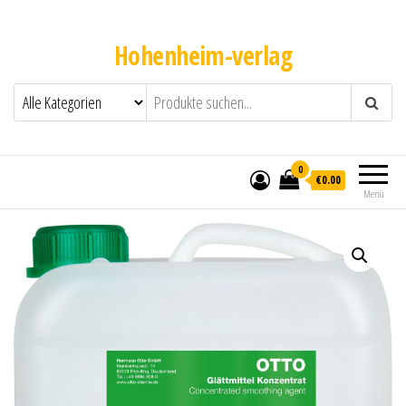
Hohenheim-verlag
0
€0.00
Menü