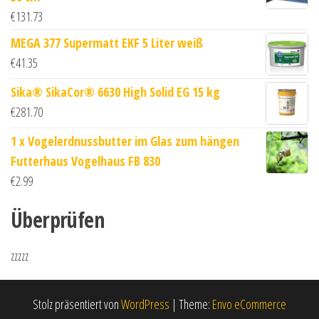
€
131.73
MEGA 377 Supermatt EKF 5 Liter weiß
€
41.35
Sika® SikaCor® 6630 High Solid EG 15 kg
€
281.70
1 x Vogelerdnussbutter im Glas zum hängen
Futterhaus Vogelhaus FB 830
€
2.99
Überprüfen
zzzzz
Stolz präsentiert von
WordPress
|
Theme:
Envo eCommerce