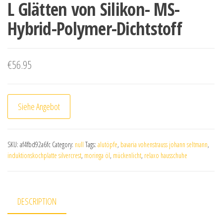
L Glätten von Silikon- MS-
Hybrid-Polymer-Dichtstoff
€
56.95
Siehe Angebot
SKU:
af4fbd92a6fc
Category:
null
Tags:
alutöpfe
,
bavaria vohenstrauss johann seltmann
,
induktionskochplatte silvercrest
,
moringa öl
,
mückenlicht
,
relaxo hausschuhe
DESCRIPTION