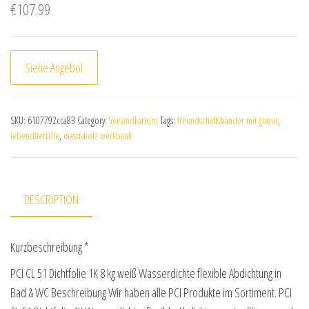
€
107.99
Siehe Angebot
SKU:
6107792cca83
Category:
Versandkartons
Tags:
freundschaftsbänder mit gravur
,
lebendtierfalle
,
massivholz werkbank
DESCRIPTION
Kurzbeschreibung *
PCI CL 51 Dichtfolie 1K 8 kg weiß Wasserdichte flexible Abdichtung in
Bad & WC Beschreibung Wir haben alle PCI Produkte im Sortiment. PCI