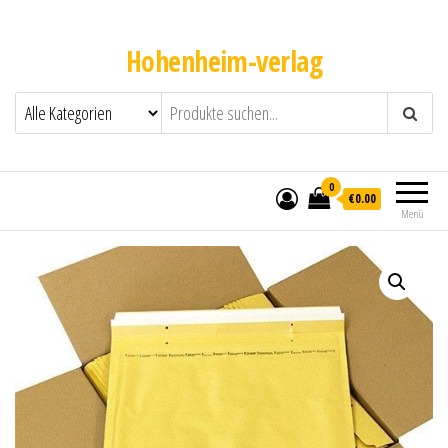
Hohenheim-verlag
0
€0.00
Menü