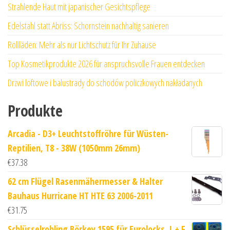
Strahlende Haut mit japanischer Gesichtspflege
Edelstahl statt Abriss: Schornstein nachhaltig sanieren
Rollläden: Mehr als nur Lichtschutz für Ihr Zuhause
Top Kosmetikprodukte 2026 für anspruchsvolle Frauen entdecken
Drzwi loftowe i balustrady do schodów policzkowych nakładanych
Produkte
Arcadia - D3+ Leuchtstoffröhre für Wüsten-
Reptilien, T8 - 38W (1050mm 26mm)
€
37.38
62 cm Flügel Rasenmähermesser & Halter
Bauhaus Hurricane HT HTE 63 2006-2011
€
31.75
Schlüsselrohling Börkey 1595 für Eurolocks, L + F