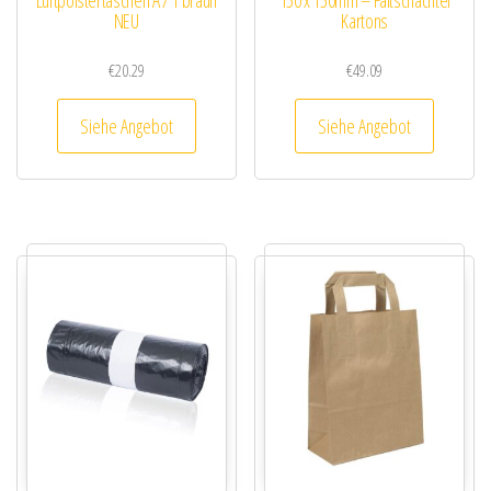
Luftpolstertaschen A / 1 braun
150 x 150mm – Faltschachtel
NEU
Kartons
€
20.29
€
49.09
Siehe Angebot
Siehe Angebot