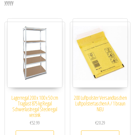
yyyyy
Lagerregal 200 x 100 x 50 cm
200 Luftpolster Versandtaschen
Traglast 875 kg Regal
Luftpolstertaschen A / 1 braun
Schwerlastregal Steckregal
NEU
verzink
€
52.99
€
20.29