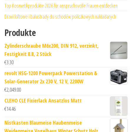
Top Kosmetikprodukte 2026 für anspruchsvolle Frauen entdecken
Drzwi loftowe i balustrady do schodów policzkowych nakładanych
Produkte
Zylinderschraube M6x200, DIN 912, verzinkt,
Festigkeit 8.8, 2 Stück
€
3.30
revolt HSG-1200 Powerpack Powerstation &
Solar-Generator 2x 230 V, 12 V, 2200W
€
2,049.00
CLEHO CLE Fixierlack Ansatzlos Matt
€
14.46
Nistkasten Blaumeise Haubenmeise
Weidenmeise Vogelhaus Winter Schutz Holz