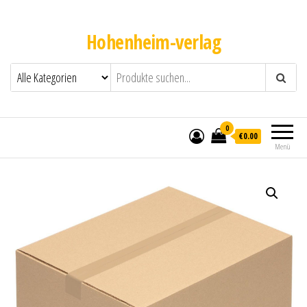
Hohenheim-verlag
0
€0.00
Menü