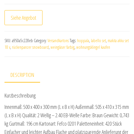
Siehe Angebot
SKU:
a950a5c228eb
Category:
Versandkartons
Tags:
hoppala
,
labello set
,
makita akku set
18 v
,
rückenpanzer snowboard
,
weingläser farbig
,
wohnungsklingel kaufen
DESCRIPTION
Kurzbeschreibung
Innenmaß: 500 x 400 x 300 mm (L x B x H) Außenmaß: 505 x 410 x 315 mm
(L x B x H) Qualität: 2 Wellig – 2.40 EB-Welle Farbe: Braun Gewicht: 0,743
kg Gurtmaß: 196 cm Kartonart: Fefco 0201 Paletteneinheit: 420 Stück
Einfacher und leichter Aufbau Flache und platzsparende Anlieferung der