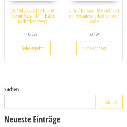
250 Müllbeutel LDPE Folie 60
20 Profi Faltkarton 500 x 400 x 300
Liter mit Zugband Abfallsäcke
mm Versandschachtel Kartons C
Müllsäcke schwarz
Welle
€
36.99
€
37.39
Siehe Angebot
Siehe Angebot
Suchen
Suchen
Neueste Einträge