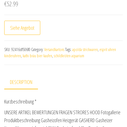
€
52.99
Siehe Angebot
SKU:
92416df506f0
Category:
Versandkartons
Tags:
apolda strickwaren
,
esprit uhren
kinderuhren
,
kathi bräu bier kaufen
,
schildkröten aquarium
DESCRIPTION
Kurzbeschreibung *
UNSERE ARTIKEL BEWERTUNGEN FRAGEN STRORES HOOD Fotogallerie
Produktbeschreibung Gasheizofen Heizgerät GASHERD Gasheizer