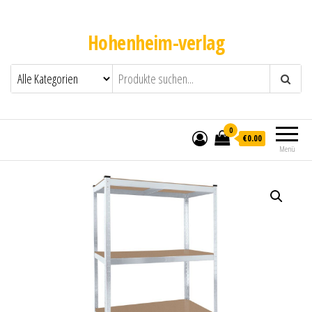
Hohenheim-verlag
0
€0.00
Menü