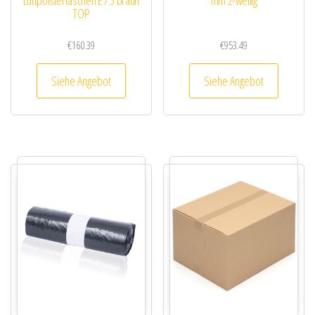
Luftpolstertaschen E / 5 braun
mm 2-wellig
TOP
€
160.39
€
953.49
Siehe Angebot
Siehe Angebot