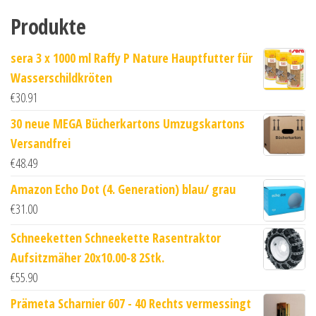
Produkte
sera 3 x 1000 ml Raffy P Nature Hauptfutter für
Wasserschildkröten
€
30.91
30 neue MEGA Bücherkartons Umzugskartons
Versandfrei
€
48.49
Amazon Echo Dot (4. Generation) blau/ grau
€
31.00
Schneeketten Schneekette Rasentraktor
Aufsitzmäher 20x10.00-8 2Stk.
€
55.90
Prämeta Scharnier 607 - 40 Rechts vermessingt