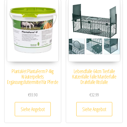
PlantaVet PlantaFerm P 4kg
Lebendfalle 64cm Tierfalle
Kräuterpellets
Katzenfalle Falle Marderfalle
Ergänzungsfuttermittel für Pferde
Drahtfalle Iltisfalle
€
93.90
€
32.99
Siehe Angebot
Siehe Angebot