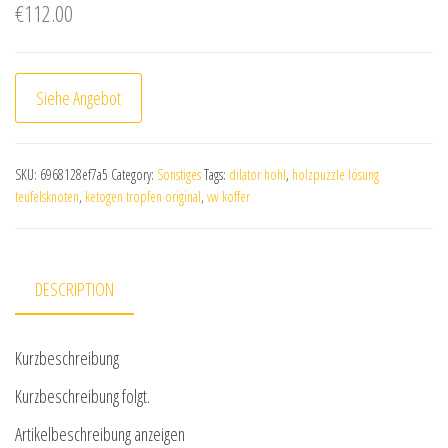
€
112.00
Siehe Angebot
SKU:
6968128ef7a5
Category:
Sonstiges
Tags:
dilator hohl
,
holzpuzzle lösung
teufelsknoten
,
ketogen tropfen original
,
vw koffer
DESCRIPTION
Kurzbeschreibung
Kurzbeschreibung folgt.
Artikelbeschreibung anzeigen