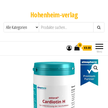
Hohenheim-verlag
0
€0.00
Menü