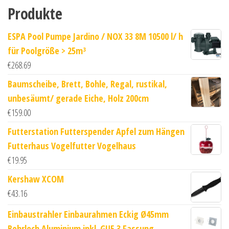
Produkte
ESPA Pool Pumpe Jardino / NOX 33 8M 10500 l/ h
für Poolgröße > 25m³
€
268.69
Baumscheibe, Brett, Bohle, Regal, rustikal,
unbesäumt/ gerade Eiche, Holz 200cm
€
159.00
Futterstation Futterspender Apfel zum Hängen
Futterhaus Vogelfutter Vogelhaus
€
19.95
Kershaw XCOM
€
43.16
Einbaustrahler Einbaurahmen Eckig Ø45mm
Bohrloch Aluminium inkl. GU5.3 Fassung ...