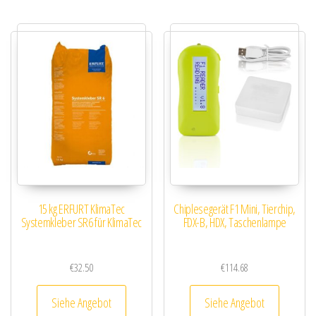
15 kg ERFURT KlimaTec
Chiplesegerät F1 Mini, Tierchip,
Systemkleber SR6 für KlimaTec
FDX-B, HDX, Taschenlampe
€
32.50
€
114.68
Siehe Angebot
Siehe Angebot