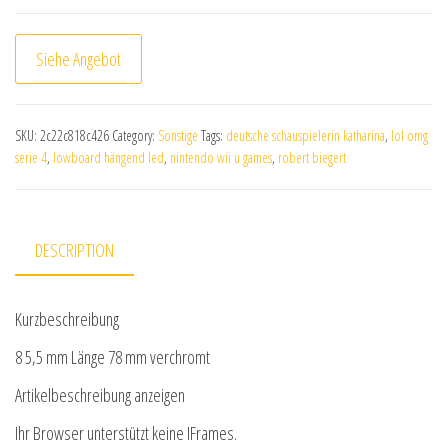
Siehe Angebot
SKU:
2c22c818c426
Category:
Sonstige
Tags:
deutsche schauspielerin katharina
,
lol omg
serie 4
,
lowboard hängend led
,
nintendo wii u games
,
robert biegert
DESCRIPTION
Kurzbeschreibung
8 5,5 mm Länge 78 mm verchromt
Artikelbeschreibung anzeigen
Ihr Browser unterstützt keine IFrames.