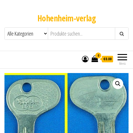
Hohenheim-verlag
0
€0.00
Menü