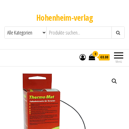
Hohenheim-verlag
0
€0.00
Menü