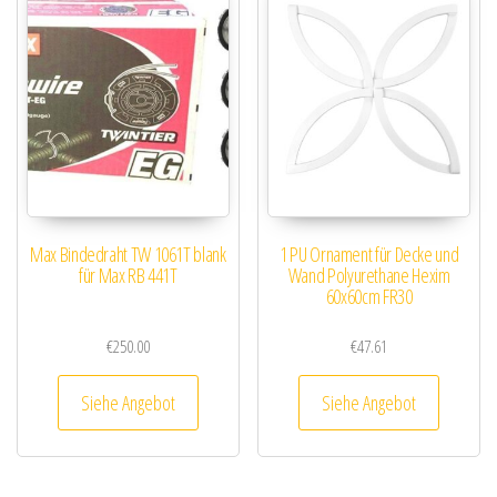
Max Bindedraht TW 1061T blank
1 PU Ornament für Decke und
für Max RB 441T
Wand Polyurethane Hexim
60x60cm FR30
€
250.00
€
47.61
Siehe Angebot
Siehe Angebot