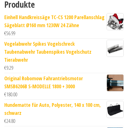
Produkte
Einhell Handkreissäge TC-CS 1200 Parellanschlag
Sägeblatt Ø160 mm 1230W 24 Zähne
€
56.99
Vogelabwehr Spikes Vogelschreck
Taubenabwehr Taubenspikes Vogelschutz
Tierabwehr
€
9.29
Original Robomow Fahrantriebsmotor
SMSB6206B S-MODELLE 1800 + 3000
€
180.00
Hundematte für Auto, Polyester, 140 x 100 cm,
schwarz
€
24.80