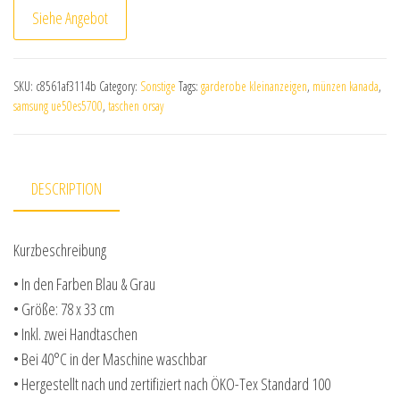
Siehe Angebot
SKU:
c8561af3114b
Category:
Sonstige
Tags:
garderobe kleinanzeigen
,
münzen kanada
,
samsung ue50es5700
,
taschen orsay
DESCRIPTION
Kurzbeschreibung
• In den Farben Blau & Grau
• Größe: 78 x 33 cm
• Inkl. zwei Handtaschen
• Bei 40°C in der Maschine waschbar
• Hergestellt nach und zertifiziert nach ÖKO-Tex Standard 100