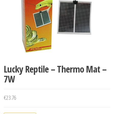
Lucky Reptile – Thermo Mat –
7W
€
23.76