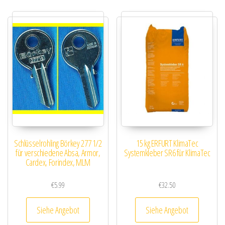
Schlüsselrohling Börkey 277 1/2
15 kg ERFURT KlimaTec
für verschiedene Absa, Armor,
Systemkleber SR6 für KlimaTec
Cardex, Forindex, MLM
€
5.99
€
32.50
Siehe Angebot
Siehe Angebot