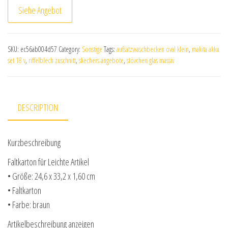
Siehe Angebot
SKU:
ec56ab004d57
Category:
Sonstige
Tags:
aufsatzwaschbecken oval klein
,
makita akku
set 18 v
,
riffelblech zuschnitt
,
skechers angebote
,
stövchen glas massiv
DESCRIPTION
Kurzbeschreibung
Faltkarton für Leichte Artikel
• Größe: 24,6 x 33,2 x 1,60 cm
• Faltkarton
• Farbe: braun
Artikelbeschreibung anzeigen