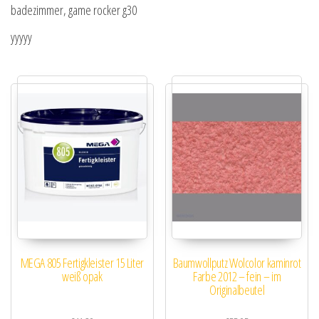
badezimmer, game rocker g30
yyyyy
MEGA 805 Fertigkleister 15 Liter
Baumwollputz Wolcolor kaminrot
weiß opak
Farbe 2012 – fein – im
Originalbeutel