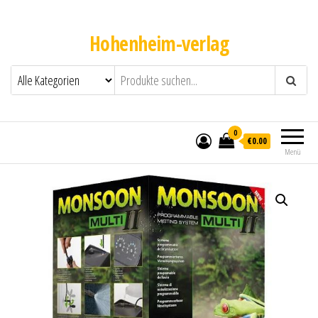
Hohenheim-verlag
0
€0.00
Menü