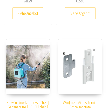
€
41.29
€
55.95
Siehe Angebot
Siehe Angebot
Schwänlein Akku Drucksprüher |
WingLine L Mittelscharnier
Gartenspritze | 10 L Füllinhalt |
Schnellmontage