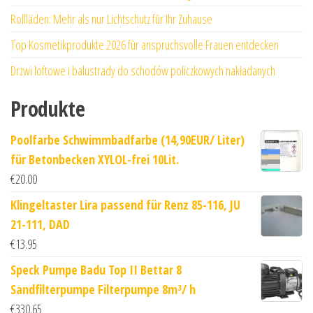
Rollläden: Mehr als nur Lichtschutz für Ihr Zuhause
Top Kosmetikprodukte 2026 für anspruchsvolle Frauen entdecken
Drzwi loftowe i balustrady do schodów policzkowych nakładanych
Produkte
Poolfarbe Schwimmbadfarbe (14,90EUR/ Liter)
für Betonbecken XYLOL-frei 10Lit.
€
20.00
Klingeltaster Lira passend für Renz 85-116, JU
21-111, DAD
€
13.95
Speck Pumpe Badu Top II Bettar 8
Sandfilterpumpe Filterpumpe 8m³/ h
€
330.65