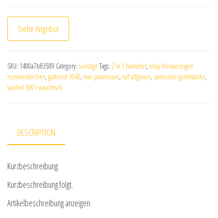
Siehe Angebot
SKU:
1480a7b83589
Category:
Sonstige
Tags:
2 in 1 hantelset
,
ebay kleinanzeigen
rommerskirchen
,
gutbrod 2060
,
mac paramount
,
ralf allgöwer
,
samsonite gürteltasche
,
sanibel 3001 waschtisch
DESCRIPTION
Kurzbeschreibung
Kurzbeschreibung folgt.
Artikelbeschreibung anzeigen