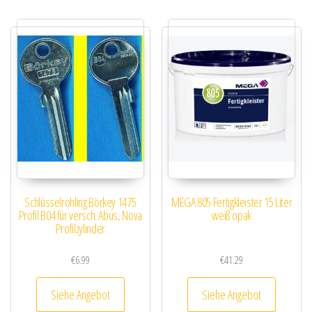
Schlüsselrohling Börkey 1475
MEGA 805 Fertigkleister 15 Liter
Profil B04 für versch. Abus, Nova
weiß opak
Profilzylinder
€
6.99
€
41.29
Siehe Angebot
Siehe Angebot