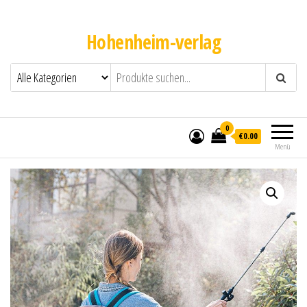
Hohenheim-verlag
0
€0.00
Menü