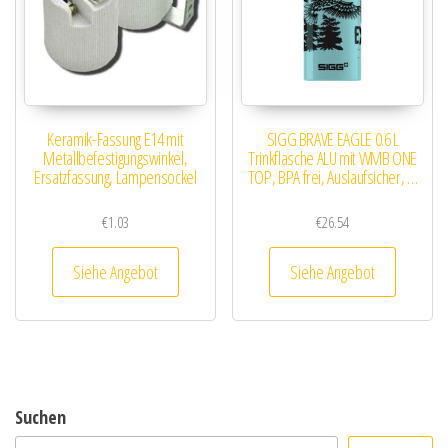
Keramik-Fassung E14 mit
SIGG BRAVE EAGLE 0.6 L
Metallbefestigungswinkel,
Trinkflasche ALU mit WMB ONE
Ersatzfassung, Lampensockel
TOP, BPA frei, Auslaufsicher, …
€
1.03
€
26.54
Siehe Angebot
Siehe Angebot
Suchen