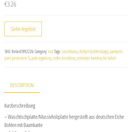
€
3.26
Siehe Angebot
SKU:
8e6ed189222b
Category:
null
Tags:
couchhusse
,
flottjet tischkreissäge
,
pampers
pure protection 5
,
pda organizer
,
rotho brotdose
,
schönster bambus für kübel
DESCRIPTION
Kurzbeschreibung
– Waschtischplatte/Massivholzplatte hergestellt aus deutschen Eiche
Bohlen mit Baumkante