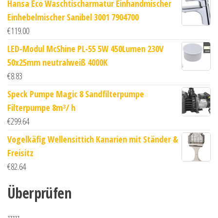
Hansa Eco Waschtischarmatur Einhandmischer
Einhebelmischer Sanibel 3001 7904700
€
119.00
LED-Modul McShine PL-55 5W 450Lumen 230V
50x25mm neutralweiß 4000K
€
8.83
Speck Pumpe Magic 8 Sandfilterpumpe
Filterpumpe 8m³/ h
€
299.64
Vogelkäfig Wellensittich Kanarien mit Ständer &
Freisitz
€
82.64
Überprüfen
zzzzz