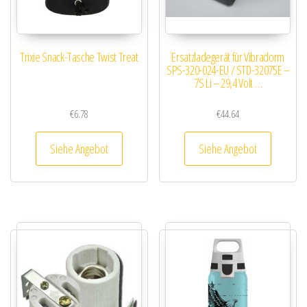
Trixie Snack-Tasche Twist Treat
Ersatzladegerät für Vibradorm
SPS-320-024-EU / STD-32075E –
7S Li – 29,4 Volt …
€
6.78
€
44.64
Siehe Angebot
Siehe Angebot