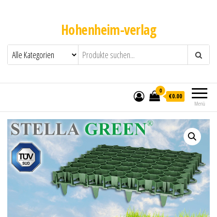
Hohenheim-verlag
0
€0.00
Menü