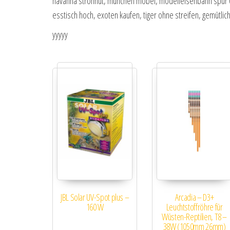
havanna strohhut, münchen möbel, modelleisenbahn spur 0, 
esstisch hoch, exoten kaufen, tiger ohne streifen, gemütl
yyyyy
JBL Solar UV-Spot plus –
Arcadia – D3+
160 W
Leuchtstoffröhre für
Wüsten-Reptilien, T8 –
38W (1050mm 26mm)