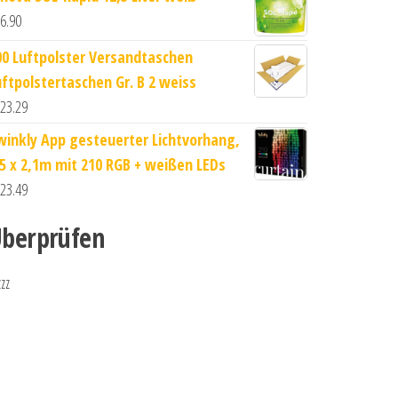
6.90
00 Luftpolster Versandtaschen
uftpolstertaschen Gr. B 2 weiss
23.29
winkly App gesteuerter Lichtvorhang,
,5 x 2,1m mit 210 RGB + weißen LEDs
23.49
berprüfen
zzz