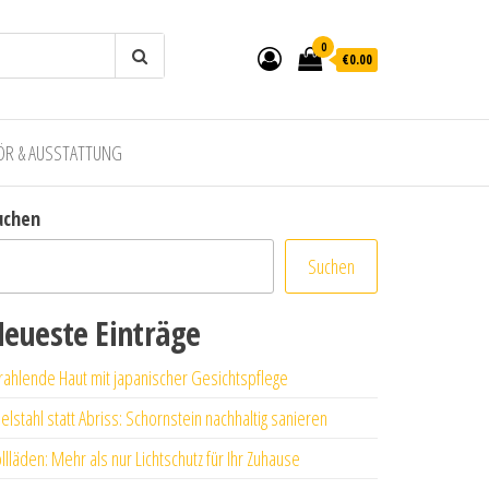
0
€0.00
ÖR & AUSSTATTUNG
uchen
Suchen
eueste Einträge
rahlende Haut mit japanischer Gesichtspflege
elstahl statt Abriss: Schornstein nachhaltig sanieren
llläden: Mehr als nur Lichtschutz für Ihr Zuhause