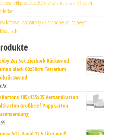
p Kosmetikprodukte 2026 für anspruchsvolle Frauen
tdecken
zwi loftowe i balustrady do schodów policzkowych
kładanych
rodukte
obby 2er Set Zierkork Rückwand
orneo black 60x30cm Terrarium
orkrückwand
6.50
0 Kartons 185x135x35 Versandkarton
altkarton Großbrief Pappkarton
arensendung
.99
inova SOL-Rapid 12,5 Liter weiß