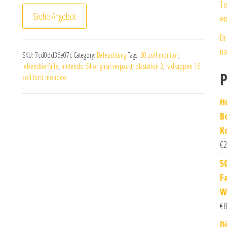
To
Siehe Angebot
en
Dr
na
SKU:
7cd0dd36e07c
Category:
Beleuchtung
Tags:
60 zoll monitor
,
lebendtierfalle
,
nintendo 64 original verpackt
,
plastation 3
,
radkappen 16
P
zoll ford mondeo
H
B
K
€
2
5
F
W
€
8
D