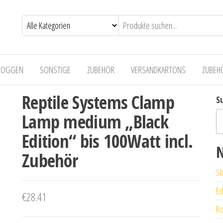
LOGGEN
SONSTIGE
ZUBEHÖR
VERSANDKARTONS
ZUBEH
Reptile Systems Clamp
S
Lamp medium „Black
Edition“ bis 100Watt incl.
N
Zubehör
St
Ed
€
28.41
Ro