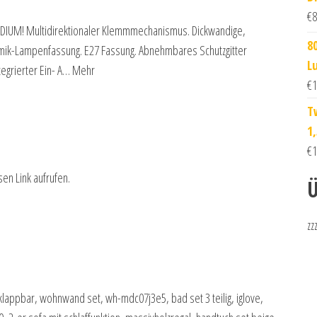
€
8
EDIUM! Multidirektionaler Klemmmechanismus. Dickwandige,
8
mik-Lampenfassung. E27 Fassung. Abnehmbares Schutzgitter
L
ntegrierter Ein- A… Mehr
€
1
T
1
€
1
sen Link aufrufen.
Ü
zz
klappbar, wohnwand set, wh-mdc07j3e5, bad set 3 teilig, iglove,