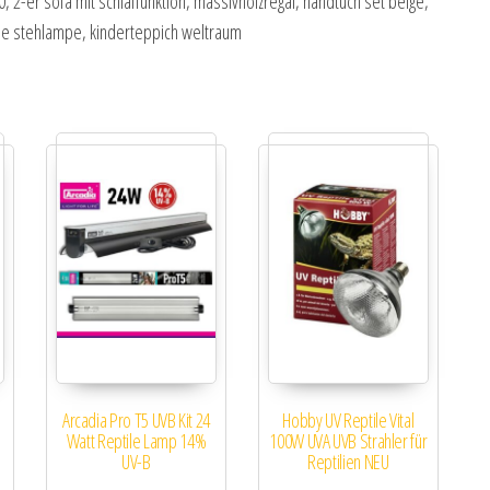
2-er sofa mit schlaffunktion, massivholzregal, handtuch set beige,
iche stehlampe, kinderteppich weltraum
Arcadia Pro T5 UVB Kit 24
Hobby UV Reptile Vital
Watt Reptile Lamp 14%
100W UVA UVB Strahler für
UV-B
Reptilien NEU