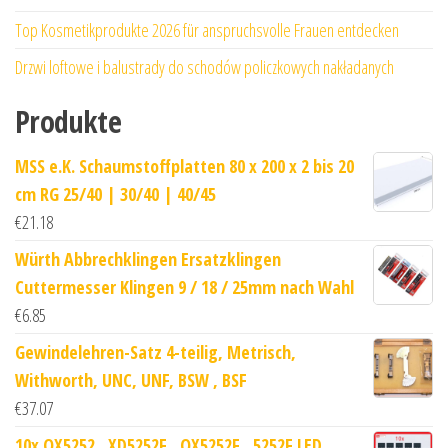
Top Kosmetikprodukte 2026 für anspruchsvolle Frauen entdecken
Drzwi loftowe i balustrady do schodów policzkowych nakładanych
Produkte
MSS e.K. Schaumstoffplatten 80 x 200 x 2 bis 20
cm RG 25/40 | 30/40 | 40/45
€
21.18
Würth Abbrechklingen Ersatzklingen
Cuttermesser Klingen 9 / 18 / 25mm nach Wahl
€
6.85
Gewindelehren-Satz 4-teilig, Metrisch,
Withworth, UNC, UNF, BSW , BSF
€
37.07
10x QX5252 , XD5252F , QX5252F , 5252F LED