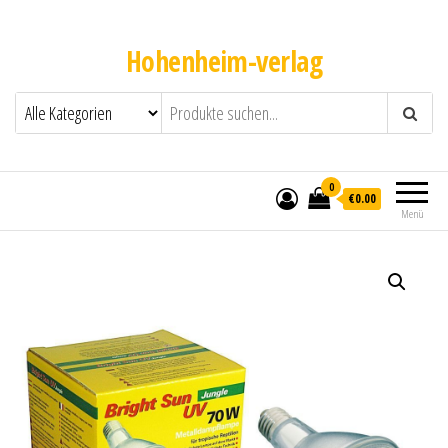
Hohenheim-verlag
0
€0.00
Menü