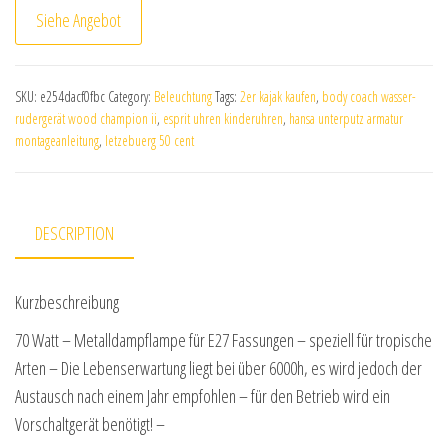
Siehe Angebot
SKU:
e254dacf0fbc
Category:
Beleuchtung
Tags:
2er kajak kaufen
,
body coach wasser-
rudergerät wood champion ii
,
esprit uhren kinderuhren
,
hansa unterputz armatur
montageanleitung
,
letzebuerg 50 cent
DESCRIPTION
Kurzbeschreibung
70 Watt – Metalldampflampe für E27 Fassungen – speziell für tropische
Arten – Die Lebenserwartung liegt bei über 6000h, es wird jedoch der
Austausch nach einem Jahr empfohlen – für den Betrieb wird ein
Vorschaltgerät benötigt! –