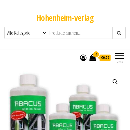
Hohenheim-verlag
0
€0.00
Menü