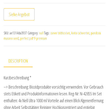
Siehe Angebot
SKU:
ae1314da3937
Category:
null
Tags:
curver tritthocker
,
kirito schwerter
,
pandora
murano weiß
,
perfect pdf 9 premium
DESCRIPTION
Kurzbeschreibung *
–> Beschreibung: Biozidprodukte vorsichtig verwenden. Vor Gebrauch
stets Etikett und Produktinformationen lesen. Reg-Nr: N-42855 Im Set
enthalten: 4x Nell Ultra 1000 ml Vorteile auf einen Blick Algenentfernung
ohne Arbeit Selbsttätiger Reiniger Hochkonzentriert und ergiebig