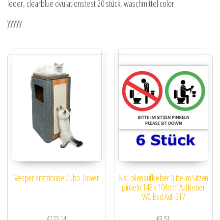
leder, clearblue ovulationstest 20 stück, waschmittel color
yyyyy
Vesper Kratztonne Cubo Tower
6 X Folienaufkleber Bitte im Sitzen
pinkeln 148 x 104mm Aufkleber
WC Bad Auf-517
€
123.14
€
9.51