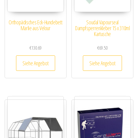
Orthopädisches Eck-Hundebett
Soudal Vapourseal
Marlie aus Velour
Dampfsperrenkleber 15 x 310ml
Kartusche
€
130.69
€
69.50
Siehe Angebot
Siehe Angebot