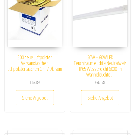
300 neue Luftpolster
20W – 60W LED
Versandtaschen
Feuchtraumleuchte Neutralweiß
Luftpolstertaschen Gr. I / 9 braun
IP65 Wasserdicht 6000 lm
Wanneleuchte …
€
63.89
€
42.78
Siehe Angebot
Siehe Angebot