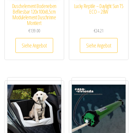
Duschelement Bodeneben
Lucky Reptile – Daylight Sun T5
Befliesbar 120x100x8,5cm
ECO – 28W
Modulelement Duschrinne
Montiert
€
139.00
€
24.21
Siehe Angebot
Siehe Angebot