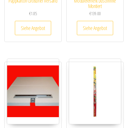
Pappkarton Großbrief Versand
Modulelement Duschrinne
Montiert
€
1.85
€
139.00
Siehe Angebot
Siehe Angebot