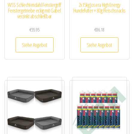
WSS Schlechtendahl Fenstergriff
2x15kg Josera High Energy
Fenstergetriebe eckig mit Gabel
Hundefutter + 80g Fleischsnacks
verzinkt abschließbar
€
55.95
€
86.18
Siehe Angebot
Siehe Angebot