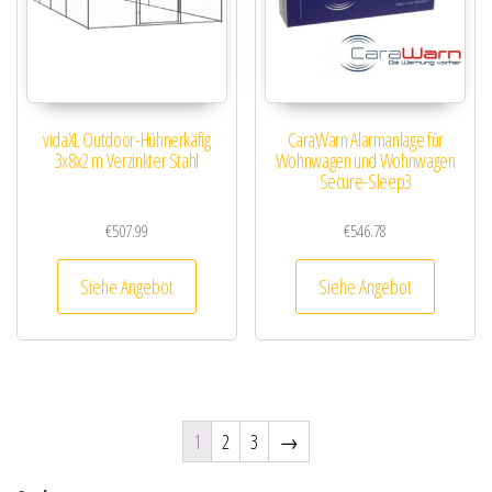
vidaXL Outdoor-Hühnerkäfig
CaraWarn Alarmanlage für
3x8x2 m Verzinkter Stahl
Wohnwagen und Wohnwagen
Secure-Sleep3
€
507.99
€
546.78
Siehe Angebot
Siehe Angebot
1
2
3
→