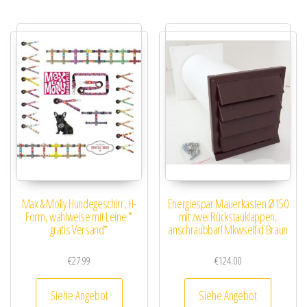
Max & Molly Hundegeschirr, H-
Energiespar Mauerkasten Ø150
Form, wahlweise mit Leine *
mit zwei Rückstauklappen,
gratis Versand*
anschraubbar! Mkwselfid Braun
€
27.99
€
124.00
Siehe Angebot
Siehe Angebot