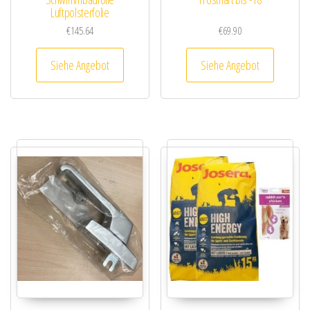
Luftpolsterfolie
€
145.64
€
69.90
Siehe Angebot
Siehe Angebot