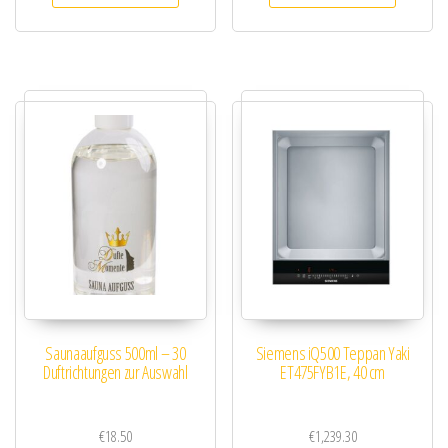
Saunaaufguss 500ml – 30
Siemens iQ500 Teppan Yaki
Duftrichtungen zur Auswahl
ET475FYB1E, 40 cm
€
18.50
€
1,239.30