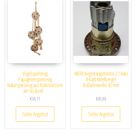
Vogelspielzeug
WERU Kegelradgetriebe 2:1 links
Papageienspielzeug
8-Kant Kittelberger
Naturspielzeug aus Kokosnüssen
Rolladenwelle 42 mm
am Sisalseil …
€
36.17
€
45.90
Siehe Angebot
Siehe Angebot