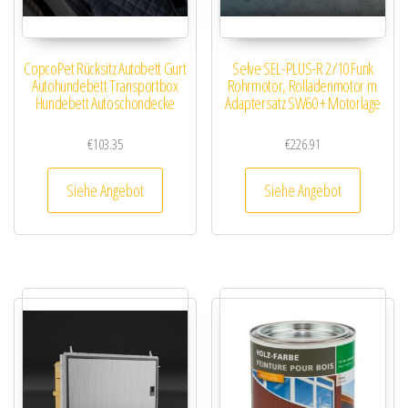
CopcoPet Rücksitz Autobett Gurt
Selve SEL-PLUS-R 2/10 Funk
Autohundebett Transportbox
Rohrmotor, Rolladenmotor m.
Hundebett Autoschondecke
Adaptersatz SW60 + Motorlage
€
103.35
€
226.91
Siehe Angebot
Siehe Angebot