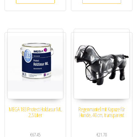
MEGA 183 Protect Holzlasur ML
Regenmantel mit Kapuze für
2,5 Liter
Hunde, 40 cm, transparent
€
67.45
€
21.70