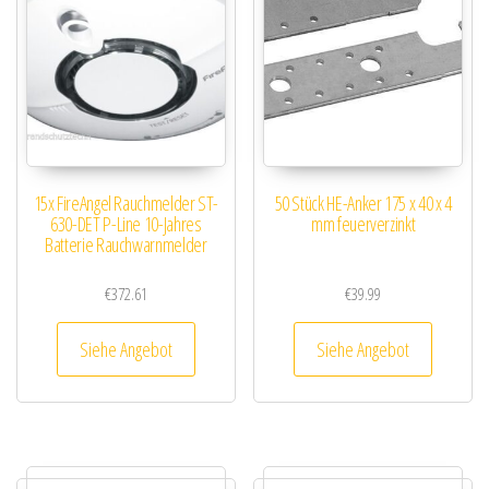
15x FireAngel Rauchmelder ST-
50 Stück HE-Anker 175 x 40 x 4
630-DET P-Line 10-Jahres
mm feuerverzinkt
Batterie Rauchwarnmelder
€
372.61
€
39.99
Siehe Angebot
Siehe Angebot