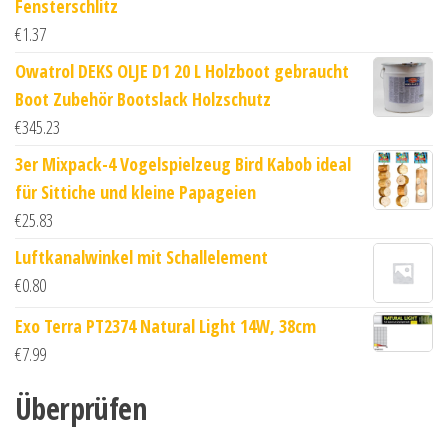
Fensterschlitz
€
1.37
Owatrol DEKS OLJE D1 20 L Holzboot gebraucht
Boot Zubehör Bootslack Holzschutz
€
345.23
3er Mixpack-4 Vogelspielzeug Bird Kabob ideal
für Sittiche und kleine Papageien
€
25.83
Luftkanalwinkel mit Schallelement
€
0.80
Exo Terra PT2374 Natural Light 14W, 38cm
€
7.99
Überprüfen