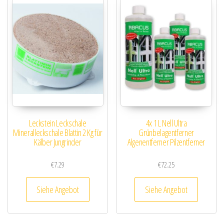
Leckstein Leckschale
4x 1 L Nell Ultra
Mineralleckschale Blattin 2 Kg für
Grünbelagentferner
Kälber Jungrinder
Algenentferner Pilzentferner
€
7.29
€
72.25
Siehe Angebot
Siehe Angebot