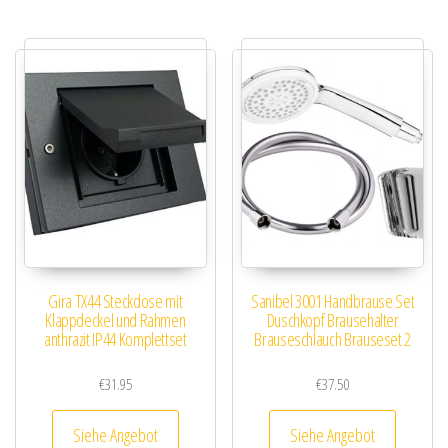
Gira TX44 Steckdose mit
Sanibel 3001 Handbrause Set
Klappdeckel und Rahmen
Duschkopf Brausehalter
anthrazit IP44 Komplettset
Brauseschlauch Brauseset 2
€
31.95
€
37.50
Siehe Angebot
Siehe Angebot