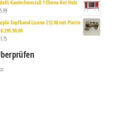
idaXL Kaninchenstall 1 Ebene Rot Holz
5.99
epla Topfband Lisene 212 M mit Platte
16.295.90.00
1.75
berprüfen
zzz