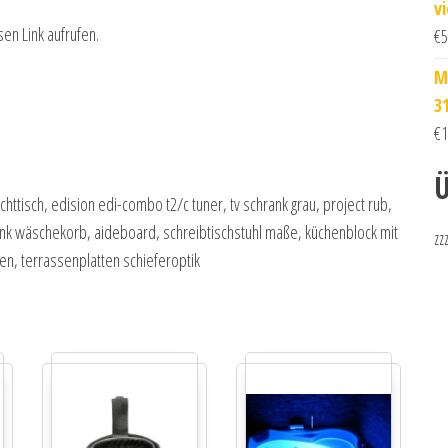
v
sen Link aufrufen.
€
5
M
3
€
1
Ü
ttisch, edision edi-combo t2/c tuner, tv schrank grau, project rub,
ank wäschekorb, aideboard, schreibtischstuhl maße, küchenblock mit
zz
en, terrassenplatten schieferoptik