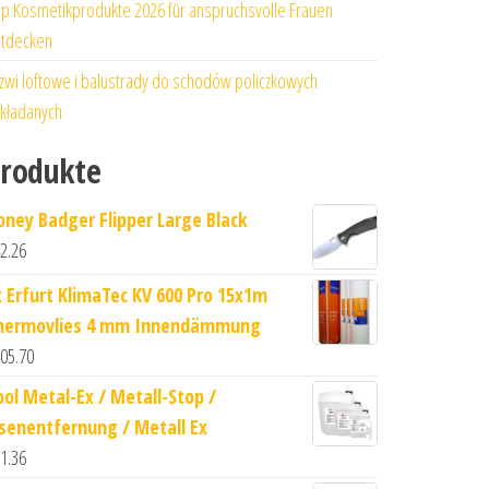
p Kosmetikprodukte 2026 für anspruchsvolle Frauen
tdecken
zwi loftowe i balustrady do schodów policzkowych
kładanych
rodukte
oney Badger Flipper Large Black
2.26
x Erfurt KlimaTec KV 600 Pro 15x1m
hermovlies 4 mm Innendämmung
05.70
ool Metal-Ex / Metall-Stop /
isenentfernung / Metall Ex
1.36