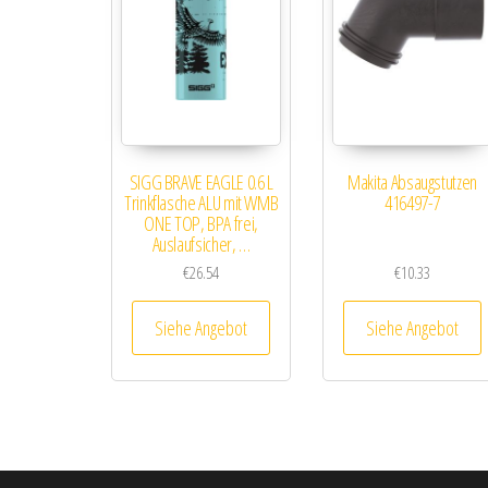
SIGG BRAVE EAGLE 0.6 L
Makita Absaugstutzen
Trinkflasche ALU mit WMB
416497-7
ONE TOP, BPA frei,
Auslaufsicher, …
€
26.54
€
10.33
Siehe Angebot
Siehe Angebot