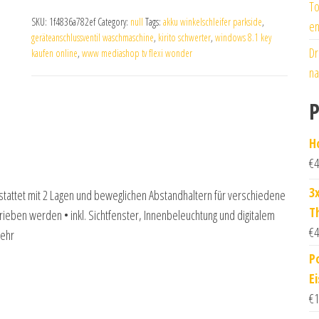
To
SKU:
1f4836a782ef
Category:
null
Tags:
akku winkelschleifer parkside
,
en
geräteanschlussventil waschmaschine
,
kirito schwerter
,
windows 8.1 key
Dr
kaufen online
,
www mediashop tv flexi wonder
na
P
H
€
4
3
stattet mit 2 Lagen und beweglichen Abstandhaltern für verschiedene
T
ieben werden • inkl. Sichtfenster, Innenbeleuchtung und digitalem
€
4
Mehr
P
E
€
1