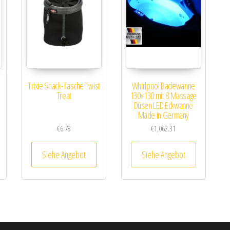
Trixie Snack-Tasche Twist
Whirlpool Badewanne
Treat
130×130 mit 8 Massage
Düsen LED Eckwanne
Made in Germany
€
6.78
€
1,062.31
Siehe Angebot
Siehe Angebot