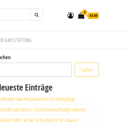
0
€0.00
ÖR & AUSSTATTUNG
uchen
Suchen
eueste Einträge
rahlende Haut mit japanischer Gesichtspflege
elstahl statt Abriss: Schornstein nachhaltig sanieren
llläden: Mehr als nur Lichtschutz für Ihr Zuhause