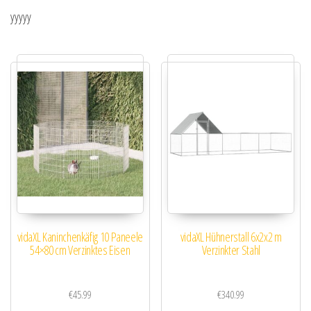
yyyyy
vidaXL Kaninchenkäfig 10 Paneele
vidaXL Hühnerstall 6x2x2 m
54×80 cm Verzinktes Eisen
Verzinkter Stahl
€
45.99
€
340.99