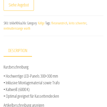
Siehe Angebot
SKU:
b66e906ca36c
Category:
Käfige
Tags:
fliesenanstrich
,
kirito schwerter
,
nietmutternzange würth
DESCRIPTION
Kurzbeschreibung
• Hochwertige LED-Panels 300×300 mm
• Inklusive Montagematerial sowie Trafo
• Kaltweiß (6000 K)
• Optimal geeignet für Kassettendecken
Artikelbeschreibung anzeigen