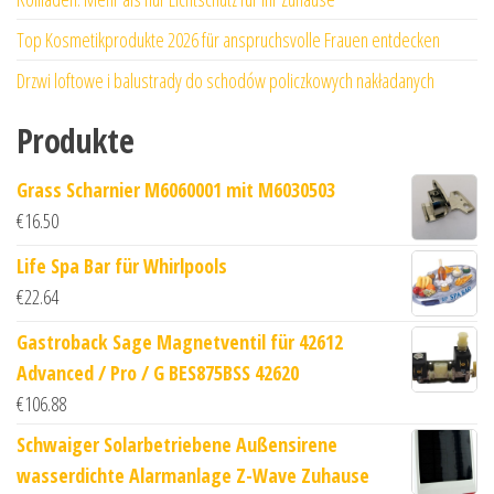
Top Kosmetikprodukte 2026 für anspruchsvolle Frauen entdecken
Drzwi loftowe i balustrady do schodów policzkowych nakładanych
Produkte
Grass Scharnier M6060001 mit M6030503
€
16.50
Life Spa Bar für Whirlpools
€
22.64
Gastroback Sage Magnetventil für 42612
Advanced / Pro / G BES875BSS 42620
€
106.88
Schwaiger Solarbetriebene Außensirene
wasserdichte Alarmanlage Z-Wave Zuhause