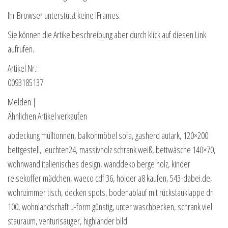
Ihr Browser unterstützt keine IFrames.
Sie können die Artikelbeschreibung aber durch klick auf diesen Link
aufrufen.
Artikel Nr.:
0093185137
Melden |
Ähnlichen Artikel verkaufen
abdeckung mülltonnen, balkonmöbel sofa, gasherd autark, 120×200
bettgestell, leuchten24, massivholz schrank weiß, bettwäsche 140×70,
wohnwand italienisches design, wanddeko berge holz, kinder
reisekoffer mädchen, waeco cdf 36, holder a8 kaufen, 543-dabei.de,
wohnzimmer tisch, decken spots, bodenablauf mit rückstauklappe dn
100, wohnlandschaft u-form günstig, unter waschbecken, schrank viel
stauraum, venturisauger, highlander bild