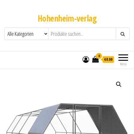
Hohenheim-verlag
0
€0.00
Menü