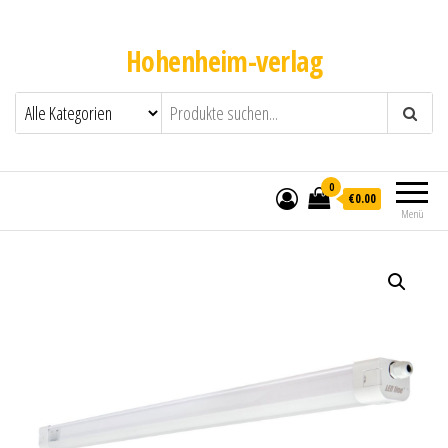
Hohenheim-verlag
0
€0.00
Menü