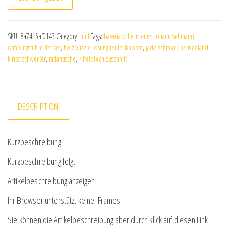
SKU:
8a7415af0143
Category:
null
Tags:
bavaria vohenstrauss johann seltmann
,
campingstühle 4er set
,
holzpuzzle lösung teufelsknoten
,
jade schmuck neuseeland
,
kirito schwerter
,
rattantische
,
riffelblech zuschnitt
DESCRIPTION
Kurzbeschreibung
Kurzbeschreibung folgt.
Artikelbeschreibung anzeigen
Ihr Browser unterstützt keine IFrames.
Sie können die Artikelbeschreibung aber durch klick auf diesen Link