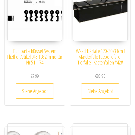
Buntbartschlüssel System
Waschbärfalle 120x30x31cm I
Fliether Artikel 945 108 Zimmertür
Marderfalle I Lebendfalle I
Nr 51 – 74
Tierfalle I Kastenfallen #42#
€
7.99
€
88.90
Siehe Angebot
Siehe Angebot