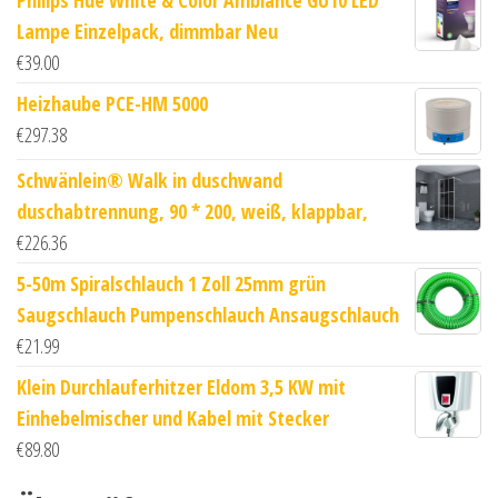
Lampe Einzelpack, dimmbar Neu
€
39.00
Heizhaube PCE-HM 5000
€
297.38
Schwänlein® Walk in duschwand
duschabtrennung, 90 * 200, weiß, klappbar,
€
226.36
5-50m Spiralschlauch 1 Zoll 25mm grün
Saugschlauch Pumpenschlauch Ansaugschlauch
€
21.99
Klein Durchlauferhitzer Eldom 3,5 KW mit
Einhebelmischer und Kabel mit Stecker
€
89.80