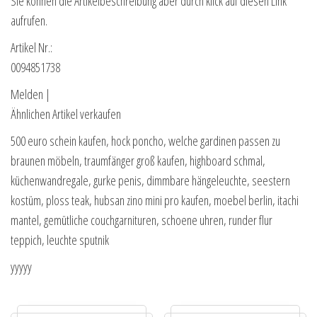
Sie können die Artikelbeschreibung aber durch klick auf diesen Link
aufrufen.
Artikel Nr.:
0094851738
Melden |
Ähnlichen Artikel verkaufen
500 euro schein kaufen, hock poncho, welche gardinen passen zu
braunen möbeln, traumfänger groß kaufen, highboard schmal,
küchenwandregale, gurke penis, dimmbare hängeleuchte, seestern
kostüm, ploss teak, hubsan zino mini pro kaufen, moebel berlin, itachi
mantel, gemütliche couchgarnituren, schoene uhren, runder flur
teppich, leuchte sputnik
yyyyy