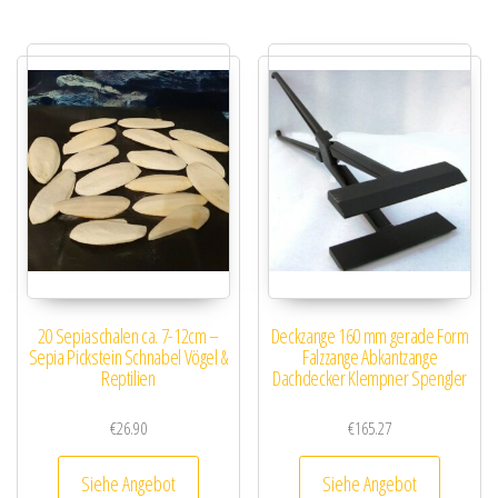
20 Sepiaschalen ca. 7-12cm –
Deckzange 160 mm gerade Form
Sepia Pickstein Schnabel Vögel &
Falzzange Abkantzange
Reptilien
Dachdecker Klempner Spengler
€
26.90
€
165.27
Siehe Angebot
Siehe Angebot