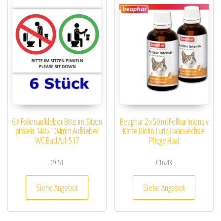
6 X Folienaufkleber Bitte im Sitzen
Beaphar 2 x 50 ml Fellkur Intensiv
pinkeln 148 x 104mm Aufkleber
Katze Biotin Turin Haarwechsel
WC Bad Auf-517
Pflege Haut
€
9.51
€
16.43
Siehe Angebot
Siehe Angebot