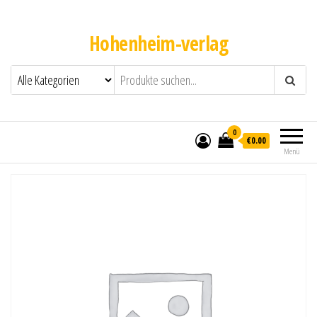
Hohenheim-verlag
0
€0.00
Menü