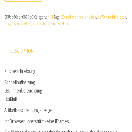
SKU:
a66eb40871d0
Category:
null
Tags:
60 zoll monitor
,
andalea
,
cd70 navi bluetooth
,
dragons kuscheltier
,
jade schmuck neuseeland
DESCRIPTION
Kurzbeschreibung
Schnellaufheizung
LED Innenbeleuchtung
Heißluft
Artikelbeschreibung anzeigen
Ihr Browser unterstützt keine IFrames.