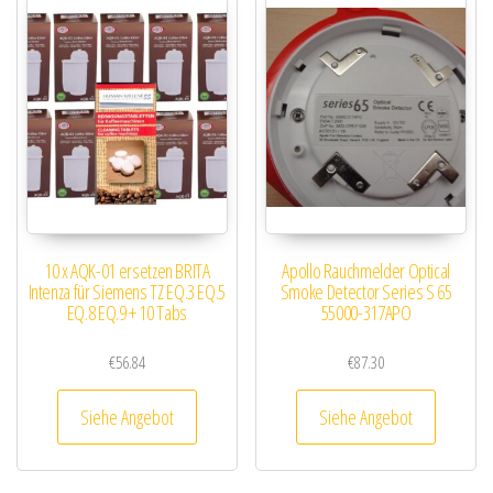
10 x AQK-01 ersetzen BRITA
Apollo Rauchmelder Optical
Intenza für Siemens TZ EQ.3 EQ.5
Smoke Detector Series S 65
EQ.8 EQ.9 + 10 Tabs
55000-317APO
€
56.84
€
87.30
Siehe Angebot
Siehe Angebot