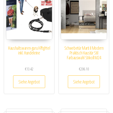
Haushaltswaren-guru H?ftg?rtel
Schwebetür Marti II Modern
inkl. Hundeleine
Praktisch Haustür Stil
Farbauswahl Stilvoll M24
€
13.42
€
206.10
Siehe Angebot
Siehe Angebot