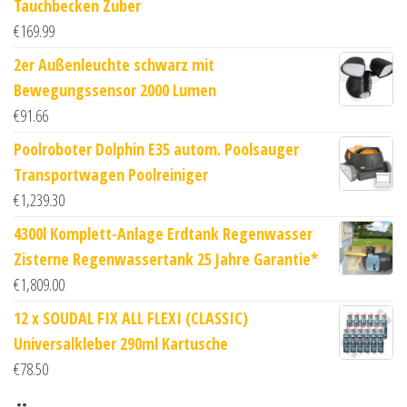
Tauchbecken Zuber
€
169.99
2er Außenleuchte schwarz mit
Bewegungssensor 2000 Lumen
€
91.66
Poolroboter Dolphin E35 autom. Poolsauger
Transportwagen Poolreiniger
€
1,239.30
4300l Komplett-Anlage Erdtank Regenwasser
Zisterne Regenwassertank 25 Jahre Garantie*
€
1,809.00
12 x SOUDAL FIX ALL FLEXI (CLASSIC)
Universalkleber 290ml Kartusche
€
78.50