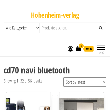
Hohenheim-verlag
0
€0.00
Menü
cd70 navi bluetooth
Showing 1–32 of 56 results