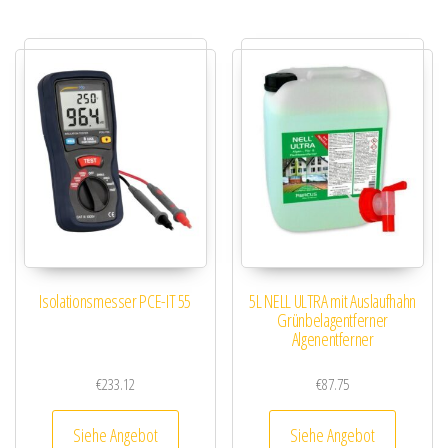
Isolationsmesser PCE-IT 55
5L NELL ULTRA mit Auslaufhahn
Grünbelagentferner
Algenentferner
€
233.12
€
87.75
Siehe Angebot
Siehe Angebot