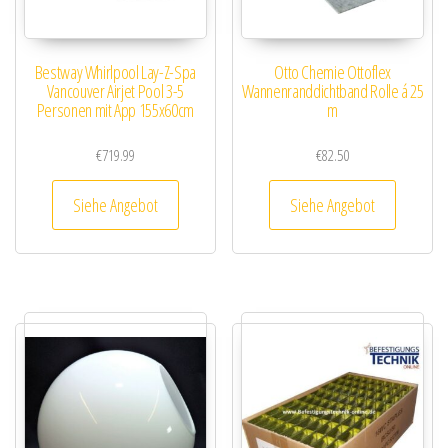
Bestway Whirlpool Lay-Z-Spa
Otto Chemie Ottoflex
Vancouver Airjet Pool 3-5
Wannenranddichtband Rolle á 25
Personen mit App 155x60cm
m
€
719.99
€
82.50
Siehe Angebot
Siehe Angebot