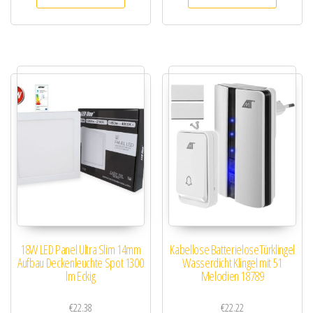
18W LED Panel Ultra Slim 14mm
Kabellose BatterieloseTürklingel
Aufbau Deckenleuchte Spot 1300
Wasserdicht Klingel mit 51
lm Eckig
Melodien 18789
€
22.38
€
22.22