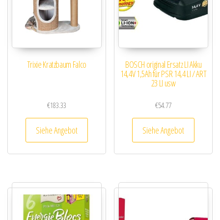
Trixie Kratzbaum Falco
BOSCH original Ersatz LI Akku
14,4V 1,5Ah für PSR 14,4 LI / ART
23 LI usw
€
183.33
€
54.77
Siehe Angebot
Siehe Angebot