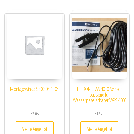
Montagewinkel S30 30°-150°
H-TRONIC WS 4010 Sensor
passend für
Wasserpegelschalter WPS 4000
€
2.05
€
12.20
Siehe Angebot
Siehe Angebot