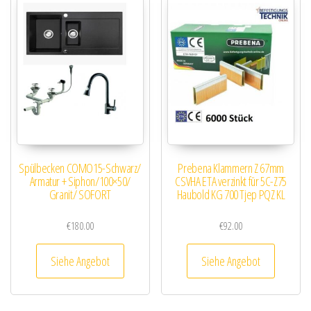
Spülbecken COMO15-Schwarz/
Prebena Klammern Z 67mm
Armatur + Siphon/100×50/
CSVHA ETA verzinkt für 5C-Z75
Granit/ SOFORT
Haubold KG 700 Tjep PQZ KL
€
180.00
€
92.00
Siehe Angebot
Siehe Angebot