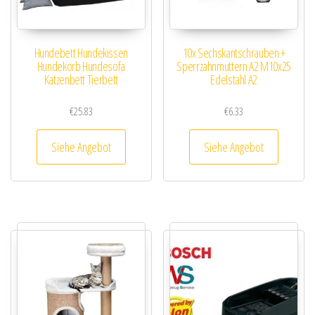
Hundebett Hundekissen
10x Sechskantschrauben +
Hundekorb Hundesofa
Sperrzahnmuttern A2 M10x25
Katzenbett Tierbett
Edelstahl A2
€
25.83
€
6.33
Siehe Angebot
Siehe Angebot