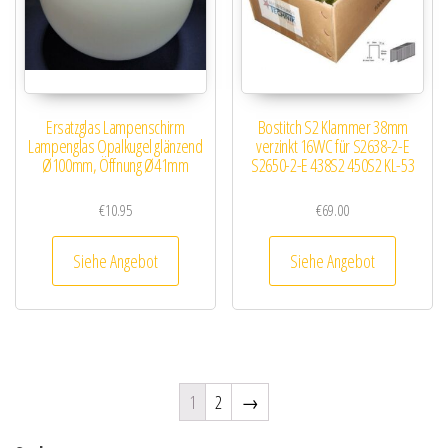
Ersatzglas Lampenschirm
Bostitch S2 Klammer 38mm
Lampenglas Opalkugel glänzend
verzinkt 16WC für S2638-2-E
Ø100mm, Öffnung Ø41mm
S2650-2-E 438S2 450S2 KL-53
€
10.95
€
69.00
Siehe Angebot
Siehe Angebot
1
2
→