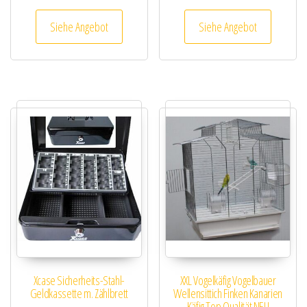
Siehe Angebot
Siehe Angebot
Xcase Sicherheits-Stahl-
XXL Vogelkäfig Vogelbauer
Geldkassette m. Zählbrett
Wellensittich Finken Kanarien
Käfig Top Qualität NEU