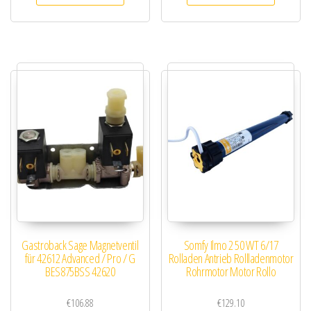
Gastroback Sage Magnetventil
Somfy Ilmo 2 50 WT 6/17
für 42612 Advanced / Pro / G
Rolladen Antrieb Rollladenmotor
BES875BSS 42620
Rohrmotor Motor Rollo
€
106.88
€
129.10