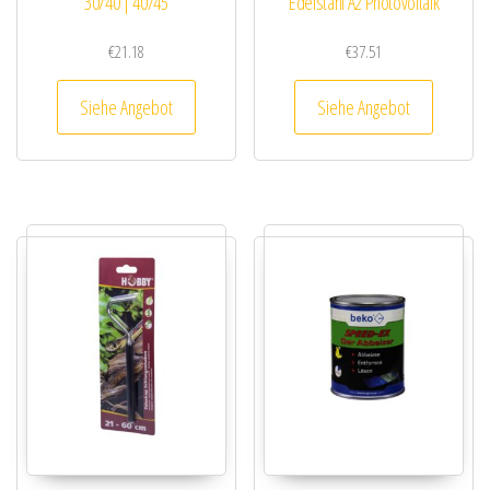
30/40 | 40/45
Edelstahl A2 Photovoltaik
€
21.18
€
37.51
Siehe Angebot
Siehe Angebot