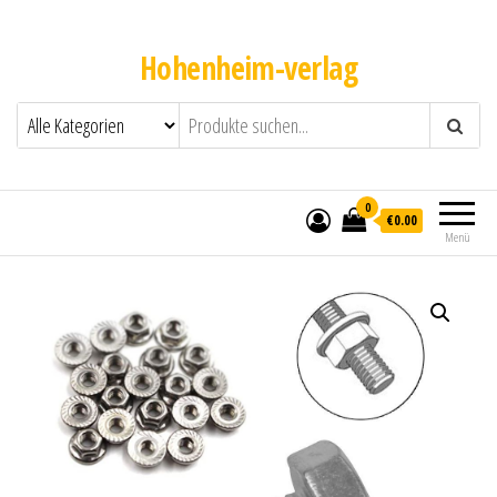
Hohenheim-verlag
0
€0.00
Menü