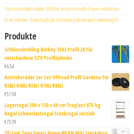
Top Kosmetikprodukte 2026 für anspruchsvolle Frauen entdecken
Drzwi loftowe i balustrady do schodów policzkowych nakładanych
Produkte
Schlüsselrohling Börkey 1502 Profil 26 für
verschiedene GTV Profilzylinder
€
6.54
Antriebsräder 2er Set Offroad Profil Gardena für
R38Li R40Li R50Li R70Li R80Li
€
51.58
Lagerregal 200 x 120 x 60 cm Traglast 875 kg
Regal Schwerlastregal Steckregal verzink
€
73.39
TP-Link Tapo Smart Home WLAN WiFi Steckdose