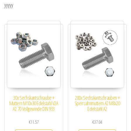
yyyyy
30x Sechskantschraube +
200x Sechskantschrauben +
Muttern M10x30 Edelstahl V2A
Sperrzahnmuttern A2 M8x20
A2 70 Vollgewinde DIN 933
Edelstahl A2
€
11.57
€
37.04