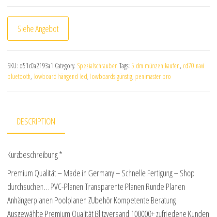
Siehe Angebot
SKU:
d51c0a2193a1
Category:
Spezialschrauben
Tags:
5 dm münzen kaufen
,
cd70 navi
bluetooth
,
lowboard hängend led
,
lowboards günstig
,
penimaster pro
DESCRIPTION
Kurzbeschreibung *
Premium Qualität – Made in Germany – Schnelle Fertigung – Shop
durchsuchen… PVC-Planen Transparente Planen Runde Planen
Anhängerplanen Poolplanen ZUbehör Kompetente Beratung
Ausgewählte Premium Qualität Blitzversand 100000+ zufriedene Kunden