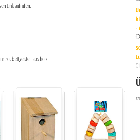
sen Link aufrufen.
U
k
-
€
3
5
L
tro, bettgestell aus holz
€
1
Ü
zz