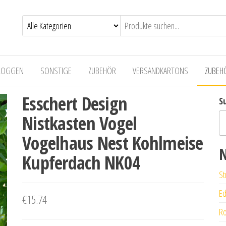
LOGGEN
SONSTIGE
ZUBEHÖR
VERSANDKARTONS
ZUBEH
Esschert Design
S
Nistkasten Vogel
Vogelhaus Nest Kohlmeise
N
Kupferdach NK04
St
Ed
€
15.74
Ro