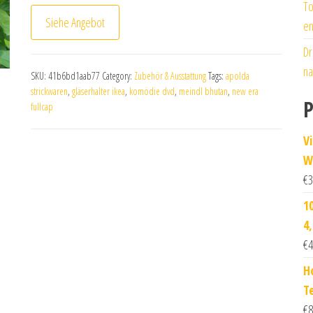
To
Siehe Angebot
en
Dr
na
SKU:
41b6bd1aab77
Category:
Zubehör & Ausstattung
Tags:
apolda
strickwaren
,
gläserhalter ikea
,
komödie dvd
,
meindl bhutan
,
new era
P
fullcap
V
W
€
3
1
4,
€
4
H
T
€
8