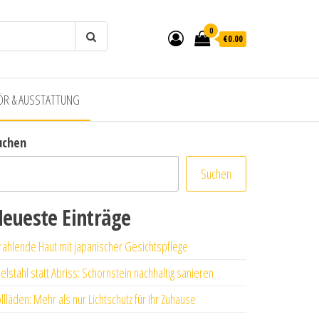
0
€0.00
ÖR & AUSSTATTUNG
uchen
Suchen
eueste Einträge
rahlende Haut mit japanischer Gesichtspflege
elstahl statt Abriss: Schornstein nachhaltig sanieren
llläden: Mehr als nur Lichtschutz für Ihr Zuhause