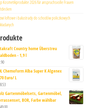
p Kosmetikprodukte 2026 für anspruchsvolle Frauen
tdecken
zwi loftowe i balustrady do schodów policzkowych
kładanych
rodukte
itakraft Country home Überstreu
aldboden - 1,9 l
.90
0L Chemoform Alba Super K Algenex
70 Euro/ L
8.53
olz Gartenmöbelsets, Gartenmöbel,
errassenset, BOR, Farbe wählbar
49.00