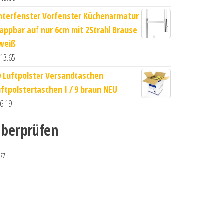
nterfenster Vorfenster Küchenarmatur
lappbar auf nur 6cm mit 2Strahl Brause
 weiß
13.65
0 Luftpolster Versandtaschen
uftpolstertaschen I / 9 braun NEU
6.19
berprüfen
zzz