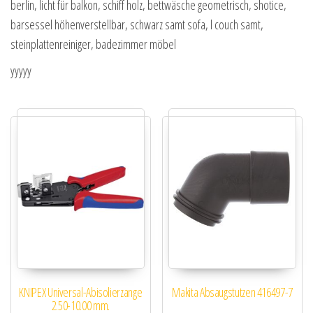
berlin, licht für balkon, schiff holz, bettwäsche geometrisch, shotice,
barsessel höhenverstellbar, schwarz samt sofa, l couch samt,
steinplattenreiniger, badezimmer möbel
yyyyy
KNIPEX Universal-Abisolierzange
Makita Absaugstutzen 416497-7
2.50-10.00 mm.