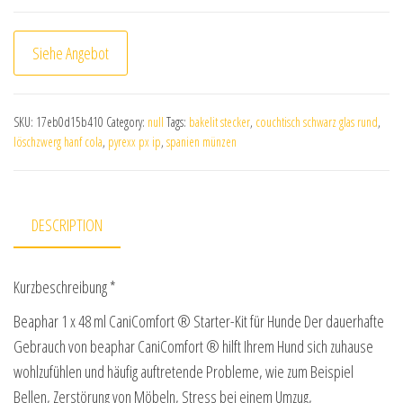
Siehe Angebot
SKU:
17eb0d15b410
Category:
null
Tags:
bakelit stecker
,
couchtisch schwarz glas rund
,
löschzwerg hanf cola
,
pyrexx px ip
,
spanien münzen
DESCRIPTION
Kurzbeschreibung *
Beaphar 1 x 48 ml CaniComfort ® Starter-Kit für Hunde Der dauerhafte
Gebrauch von beaphar CaniComfort ® hilft Ihrem Hund sich zuhause
wohlzufühlen und häufig auftretende Probleme, wie zum Beispiel
Bellen, Zerstörung von Möbeln, Stress bei einem Umzug,