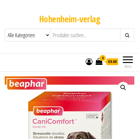
Hohenheim-verlag
0
€0.00
Menü