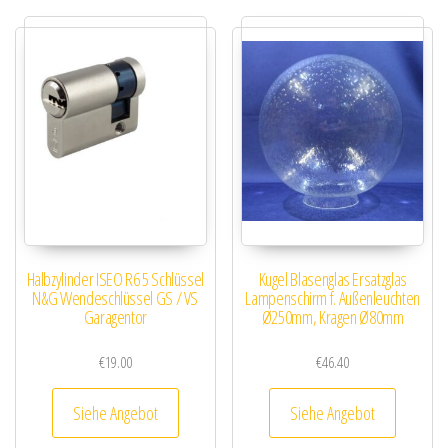
Halbzylinder ISEO R6 5 Schlüssel
Kugel Blasenglas Ersatzglas
N&G Wendeschlüssel GS / VS
Lampenschirm f. Außenleuchten
Garagentor
Ø250mm, Kragen Ø80mm
€
19.00
€
46.40
Siehe Angebot
Siehe Angebot