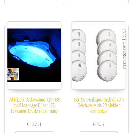
Whirlpool Badewanne 130×130
8er-Set Funkrauchmelder 40m
mit 8 Massage Düsen LED
Reichweite bis 20 Melder
Eckwanne Made in Germany
vernetzbar
€
1,062.31
€
140.19