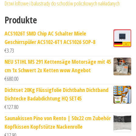
Drzwi loftowe i balustrady do schodów policzkowych nakładanych
Produkte
ACS1026T SMD Chip AC Schalter Miele
Geschirrspüler ACS102-6T1 ACS1026 SOP-8
€
3.73
NEU STIHL MS 291 Kettensäge Motorsäge mit 45
cm 1x Schwert 2x Ketten wow Angebot
€
680.00
Dichtset 20Kg Flüssigfolie Dichtbahn Dichtband
Dichtecke Badabdichtung HQ SET45
€
127.80
Saunakissen Pino von Rento | 50x22 cm Zubehör
Kopfkissen Kopfstütze Nackenrolle
€
17.90