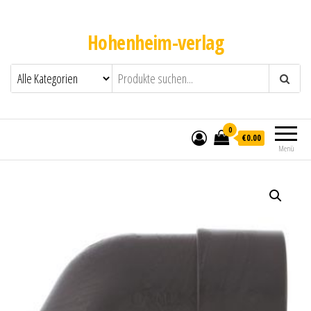
Hohenheim-verlag
0
€0.00
Menü