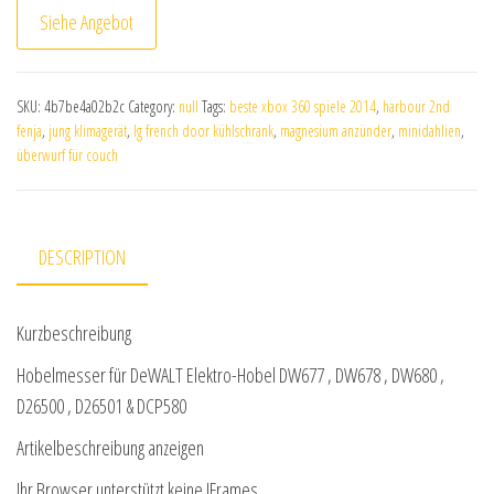
Siehe Angebot
SKU:
4b7be4a02b2c
Category:
null
Tags:
beste xbox 360 spiele 2014
,
harbour 2nd
fenja
,
jung klimagerät
,
lg french door kühlschrank
,
magnesium anzünder
,
minidahlien
,
überwurf für couch
DESCRIPTION
Kurzbeschreibung
Hobelmesser für DeWALT Elektro-Hobel DW677 , DW678 , DW680 ,
D26500 , D26501 & DCP580
Artikelbeschreibung anzeigen
Ihr Browser unterstützt keine IFrames.