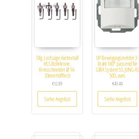
5tlg. Lochsäge Hartmetall
UP Bewegungsmelder 3-
HSS Bohrkrone,
Draht 180° passend für
Kreisschneider Ø 16-
GIRA System 55, JUNG AS
30mm Höfftech
500, uvm.
€
12.89
€
43.40
Siehe Angebot
Siehe Angebot