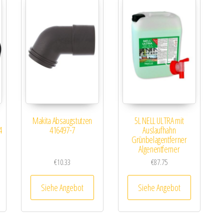
Makita Absaugstutzen
5L NELL ULTRA mit
4
416497-7
Auslaufhahn
Grünbelagentferner
Algenentferner
€
10.33
€
87.75
Siehe Angebot
Siehe Angebot