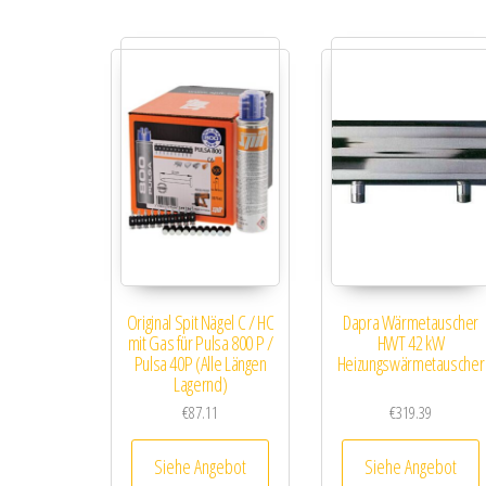
Original Spit Nägel C / HC
Dapra Wärmetauscher
mit Gas für Pulsa 800 P /
HWT 42 kW
Pulsa 40P (Alle Längen
Heizungswärmetauscher
Lagernd)
€
87.11
€
319.39
Siehe Angebot
Siehe Angebot