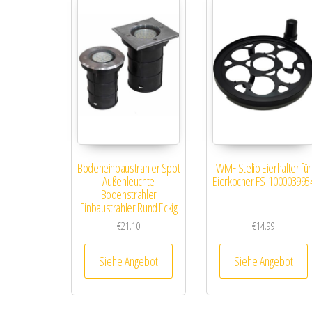
Bodeneinbaustrahler Spot
WMF Stelio Eierhalter für
Außenleuchte
Eierkocher FS-100003995
Bodenstrahler
Einbaustrahler Rund Eckig
€
21.10
€
14.99
Siehe Angebot
Siehe Angebot