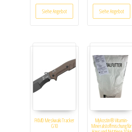
Siehe Angebot
Siehe Angebot
FKMD Meskwaki Tracker
Mykostin® Vitamin-
G10
Mineralstoffmischung für
Haus und Nutztiere 10 kg