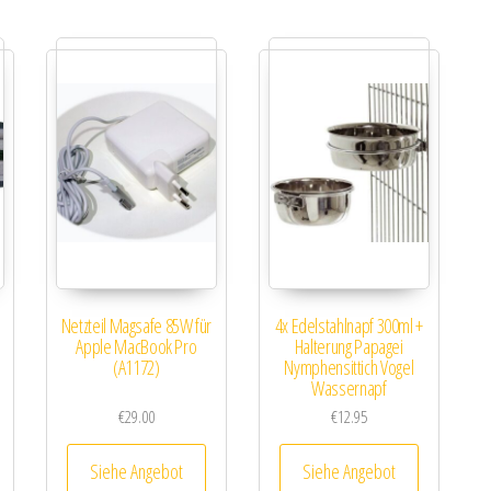
Netzteil Magsafe 85W für
4x Edelstahlnapf 300ml +
Apple MacBook Pro
Halterung Papagei
(A1172)
Nymphensittich Vogel
Wassernapf
€
29.00
€
12.95
Siehe Angebot
Siehe Angebot