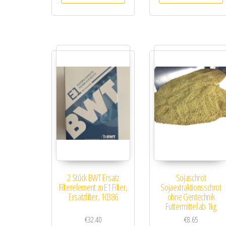
2 Stück BWT Ersatz
Sojaschrot
Filterelement zu E1 Filter,
Sojaextraktionsschrot
Ersatzfilter, 10386
ohne Gentechnik
Futtermittel ab 1kg
€
32.40
€
8.65