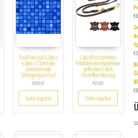
P
€
6
2
A
S
€
3
Pool Folie oval 3,20m x
CopcoPet Lederleine
6,00m x 1,50m Folie
Fettlederleine Hundeleine
Bi
0,6mm mosaik
geflochten 3-fach
S
Einhängebiese Pool
verstellbar Messing
Poolfo…
B
€
506.47
€
26.86
€
8
Siehe Angebot
Siehe Angebot
Ü
zz