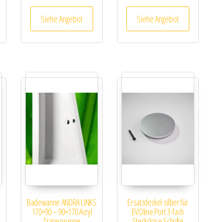
Siehe Angebot
Siehe Angebot
Badewanne ANDRA LINKS
Ersatzdeckel silber für
170×90 – 90×170 Acryl
EVOline Port 3-fach
Trapezwanne
Steckdose Schulte