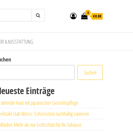
0
€0.00
ÖR & AUSSTATTUNG
uchen
Suchen
eueste Einträge
rahlende Haut mit japanischer Gesichtspflege
elstahl statt Abriss: Schornstein nachhaltig sanieren
llläden: Mehr als nur Lichtschutz für Ihr Zuhause