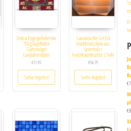
To
en
Dr
na
,
Delicia Engergiefuttermix
Saunaleuchte Set Eck
P
750 g Vogelfutter
Holzblendschirm aus
Gartenvögel
Sperrholz +
Ganzjahresfutter
Feuchtraumleuchte 2 Teile
J
€
11.95
€
56.75
B
B
Siehe Angebot
Siehe Angebot
€
7
W
p
€
8
X
F