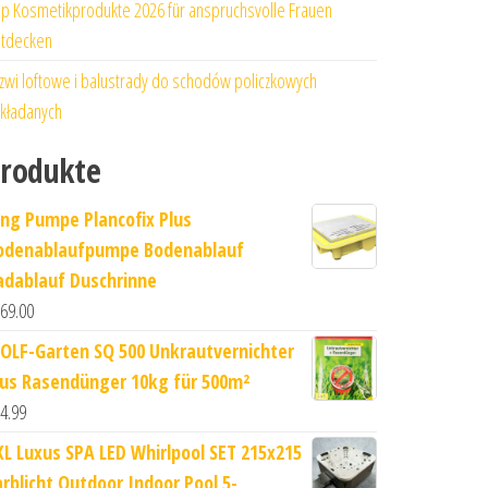
p Kosmetikprodukte 2026 für anspruchsvolle Frauen
tdecken
zwi loftowe i balustrady do schodów policzkowych
kładanych
rodukte
ung Pumpe Plancofix Plus
odenablaufpumpe Bodenablauf
adablauf Duschrinne
69.00
OLF-Garten SQ 500 Unkrautvernichter
lus Rasendünger 10kg für 500m²
4.99
XL Luxus SPA LED Whirlpool SET 215x215
arblicht Outdoor Indoor Pool 5-