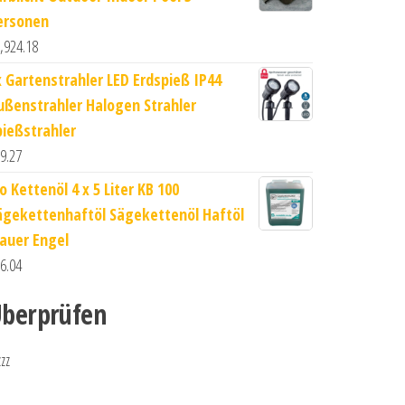
ersonen
,924.18
x Gartenstrahler LED Erdspieß IP44
ußenstrahler Halogen Strahler
pießstrahler
9.27
o Kettenöl 4 x 5 Liter KB 100
ägekettenhaftöl Sägekettenöl Haftöl
lauer Engel
6.04
berprüfen
zzz