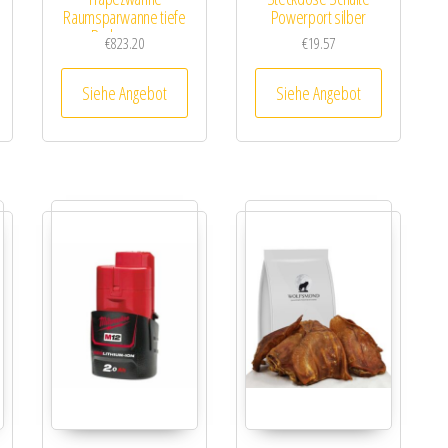
Raumsparwanne tiefe
Powerport silber
Badewanne
€
823.20
€
19.57
Siehe Angebot
Siehe Angebot