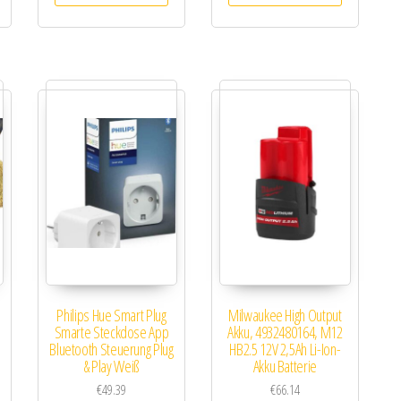
Philips Hue Smart Plug
Milwaukee High Output
Smarte Steckdose App
Akku, 4932480164, M12
Bluetooth Steuerung Plug
HB2.5 12V 2,5Ah Li-Ion-
& Play Weiß
Akku Batterie
€
49.39
€
66.14