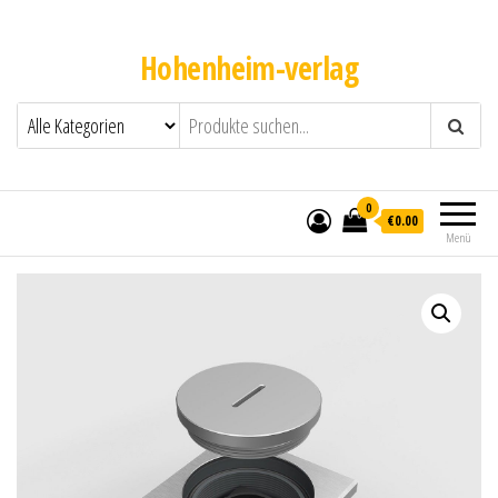
Hohenheim-verlag
0
€0.00
Menü