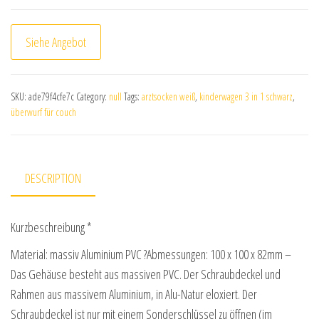
Siehe Angebot
SKU:
ade79f4cfe7c
Category:
null
Tags:
arztsocken weiß
,
kinderwagen 3 in 1 schwarz
,
überwurf für couch
DESCRIPTION
Kurzbeschreibung *
Material: massiv Aluminium PVC ?Abmessungen: 100 x 100 x 82mm –
Das Gehäuse besteht aus massiven PVC. Der Schraubdeckel und
Rahmen aus massivem Aluminium, in Alu-Natur eloxiert. Der
Schraubdeckel ist nur mit einem Sonderschlüssel zu öffnen (im