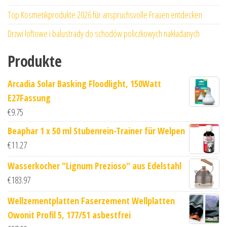
Top Kosmetikprodukte 2026 für anspruchsvolle Frauen entdecken
Drzwi loftowe i balustrady do schodów policzkowych nakładanych
Produkte
Arcadia Solar Basking Floodlight, 150Watt
E27Fassung
€
9.75
Beaphar 1 x 50 ml Stubenrein-Trainer für Welpen
€
11.27
Wasserkocher "Lignum Prezioso" aus Edelstahl
€
183.97
Wellzementplatten Faserzement Wellplatten
Owonit Profil 5, 177/51 asbestfrei