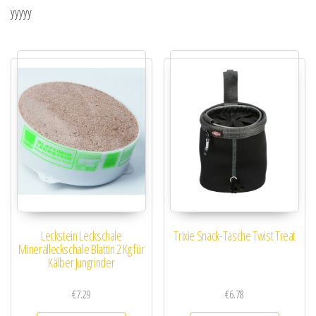
yyyyy
Leckstein Leckschale
Trixie Snack-Tasche Twist Treat
Mineralleckschale Blattin 2 Kg für
Kälber Jungrinder
€
7.29
€
6.78