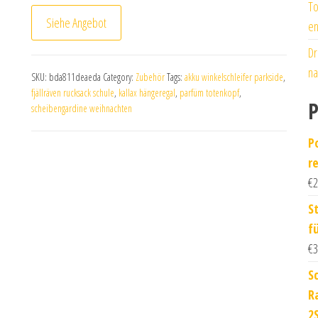
To
Siehe Angebot
en
Dr
na
SKU:
bda811deaeda
Category:
Zubehör
Tags:
akku winkelschleifer parkside
,
fjällräven rucksack schule
,
kallax hängeregal
,
parfüm totenkopf
,
P
scheibengardine weihnachten
P
r
€
2
S
f
€
3
S
R
2