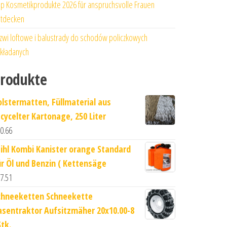
p Kosmetikprodukte 2026 für anspruchsvolle Frauen
tdecken
zwi loftowe i balustrady do schodów policzkowych
kładanych
rodukte
olstermatten, Füllmaterial aus
ecycelter Kartonage, 250 Liter
0.66
tihl Kombi Kanister orange Standard
ür Öl und Benzin ( Kettensäge
7.51
chneeketten Schneekette
asentraktor Aufsitzmäher 20x10.00-8
Stk.