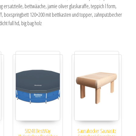
g ersatzteile, bettwäache, jamie oliver glaskaraffe, teppich l form,
ff, boxspringbett 120×200 mit bettkasten und topper, zahnputzbecher
t full hd, big bag holz
58248 BestWay
Saunahocker Saunasitz