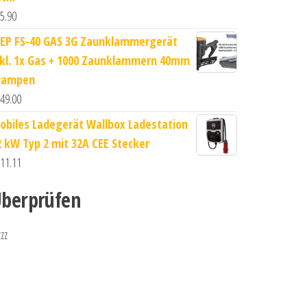
5.90
JEP FS-40 GAS 3G Zaunklammergerät
nkl. 1x Gas + 1000 Zaunklammern 40mm
rampen
49.00
obiles Ladegerät Wallbox Ladestation
2 kW Typ 2 mit 32A CEE Stecker
11.11
berprüfen
zzz