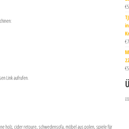
€
5
T
chinen:
i
K
€
7
M
2
€
5
sen Link aufrufen.
Ü
zz
hne holz, cider retoure, schwedensofa, möbel aus polen, spiele für