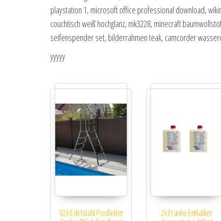
playstation 1, microsoft office professional download, wikin
couchtisch weiß hochglanz, mk3228, minecraft baumwollsto
seifenspender set, bilderrahmen teak, camcorder wasserdich
yyyyy
V2A Edelstahl Poolleiter
2x Franke Entkalker