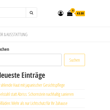
0
€0.00
ÖR & AUSSTATTUNG
uchen
Suchen
eueste Einträge
rahlende Haut mit japanischer Gesichtspflege
elstahl statt Abriss: Schornstein nachhaltig sanieren
llläden: Mehr als nur Lichtschutz für Ihr Zuhause