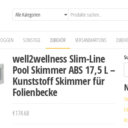
LOGGEN
SONSTIGE
ZUBEHÖR
VERSANDKARTONS
ZUBEH
well2wellness Slim-Line
S
Pool Skimmer ABS 17,5 L –
Kunststoff Skimmer für
N
Folienbecke
St
Ed
€
174.68
Ro