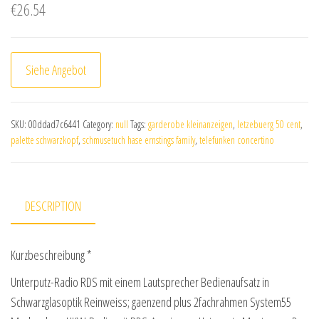
€
26.54
Siehe Angebot
SKU:
00ddad7c6441
Category:
null
Tags:
garderobe kleinanzeigen
,
letzebuerg 50 cent
,
palette schwarzkopf
,
schmusetuch hase ernstings family
,
telefunken concertino
DESCRIPTION
Kurzbeschreibung *
Unterputz-Radio RDS mit einem Lautsprecher Bedienaufsatz in
Schwarzglasoptik Reinweiss; gaenzend plus 2fachrahmen System55