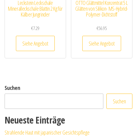
Leckstein Leckschale
OTTO Glättmittel Konzentrat 5 L
Mineralleckschale Blattin 2 Kg für
Glätten von Silikon- MS-Hybrid-
Kälber Jungrinder
Polymer-Dichtstoff
€
7.29
€
56.95
Siehe Angebot
Siehe Angebot
Suchen
Suchen
Neueste Einträge
Strahlende Haut mit japanischer Gesichtspflege