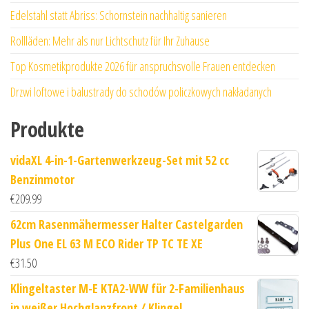
Edelstahl statt Abriss: Schornstein nachhaltig sanieren
Rollläden: Mehr als nur Lichtschutz für Ihr Zuhause
Top Kosmetikprodukte 2026 für anspruchsvolle Frauen entdecken
Drzwi loftowe i balustrady do schodów policzkowych nakładanych
Produkte
vidaXL 4-in-1-Gartenwerkzeug-Set mit 52 cc
Benzinmotor
€
209.99
62cm Rasenmähermesser Halter Castelgarden
Plus One EL 63 M ECO Rider TP TC TE XE
€
31.50
Klingeltaster M-E KTA2-WW für 2-Familienhaus
in weißer Hochglanzfront / Klingel