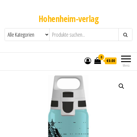
Hohenheim-verlag
0
€0.00
Menü