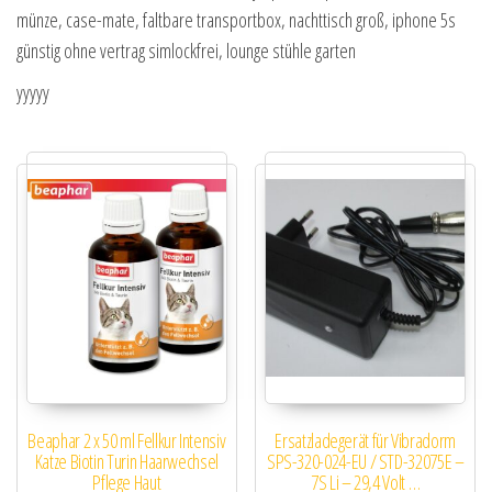
münze, case-mate, faltbare transportbox, nachttisch groß, iphone 5s
günstig ohne vertrag simlockfrei, lounge stühle garten
yyyyy
Beaphar 2 x 50 ml Fellkur Intensiv
Ersatzladegerät für Vibradorm
Katze Biotin Turin Haarwechsel
SPS-320-024-EU / STD-32075E –
Pflege Haut
7S Li – 29,4 Volt …