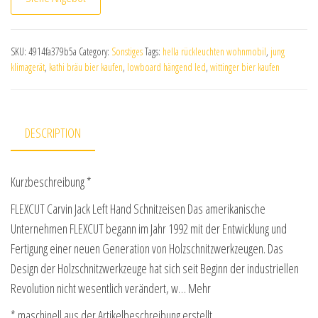
SKU:
4914fa379b5a
Category:
Sonstiges
Tags:
hella rückleuchten wohnmobil
,
jung
klimagerät
,
kathi bräu bier kaufen
,
lowboard hängend led
,
wittinger bier kaufen
DESCRIPTION
Kurzbeschreibung *
FLEXCUT Carvin Jack Left Hand Schnitzeisen Das amerikanische
Unternehmen FLEXCUT begann im Jahr 1992 mit der Entwicklung und
Fertigung einer neuen Generation von Holzschnitzwerkzeugen. Das
Design der Holzschnitzwerkzeuge hat sich seit Beginn der industriellen
Revolution nicht wesentlich verändert, w… Mehr
* maschinell aus der Artikelbeschreibung erstellt