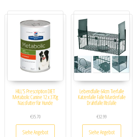
HILL’S Prescription DIET
Lebendfalle 64cm Tierfalle
Metabolic Canine 12 x 370g
Katzenfalle Falle Marderfalle
Nassfutter für Hunde
Drahtfalle Iltisfalle
€
35.70
€
32.99
Siehe Angebot
Siehe Angebot