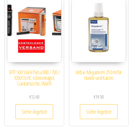
SPIT 500 Stück Pulsa 800 / 700 /
Virbac Megaderm 250 ml für
1000 C6 HC 6 Betonnägel,
Hunde und Katzen
Gaskartusche, Würth
€
12.60
€
19.50
Siehe Angebot
Siehe Angebot