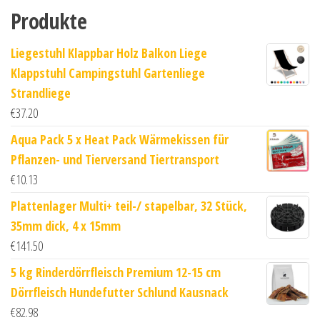
Produkte
Liegestuhl Klappbar Holz Balkon Liege
Klappstuhl Campingstuhl Gartenliege
Strandliege
€
37.20
Aqua Pack 5 x Heat Pack Wärmekissen für
Pflanzen- und Tierversand Tiertransport
€
10.13
Plattenlager Multi+ teil-/ stapelbar, 32 Stück,
35mm dick, 4 x 15mm
€
141.50
5 kg Rinderdörrfleisch Premium 12-15 cm
Dörrfleisch Hundefutter Schlund Kausnack
€
82.98