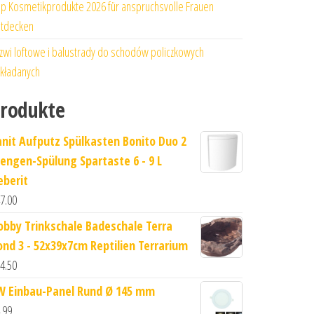
p Kosmetikprodukte 2026 für anspruchsvolle Frauen
tdecken
zwi loftowe i balustrady do schodów policzkowych
kładanych
rodukte
anit Aufputz Spülkasten Bonito Duo 2
engen-Spülung Spartaste 6 - 9 L
eberit
7.00
obby Trinkschale Badeschale Terra
ond 3 - 52x39x7cm Reptilien Terrarium
4.50
W Einbau-Panel Rund Ø 145 mm
.99