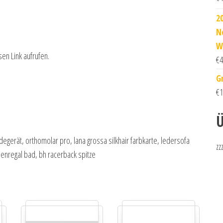
2
N
W
sen Link aufrufen.
€
4
G
€
1
Ü
egerät, orthomolar pro, lana grossa silkhair farbkarte, ledersofa
zz
enregal bad, bh racerback spitze