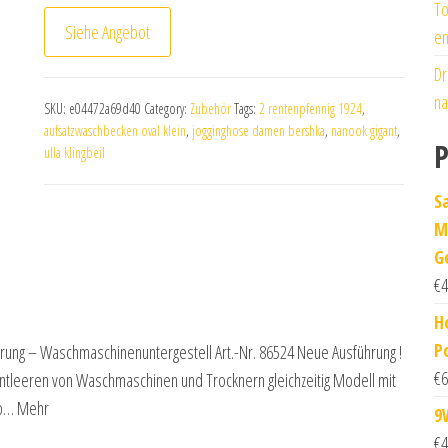
To
Siehe Angebot
en
Dr
na
SKU:
e04472a69d40
Category:
Zubehör
Tags:
2 rentenpfennig 1924
,
aufsatzwaschbecken oval klein
,
jogginghose damen bershka
,
nanook gigant
,
P
ulla klingbeil
S
M
G
€
4
H
P
hrung – Waschmaschinenuntergestell Art.-Nr. 86524 Neue Ausführung !
€
6
tleeren von Waschmaschinen und Trocknern gleichzeitig Modell mit
up… Mehr
9
€
4