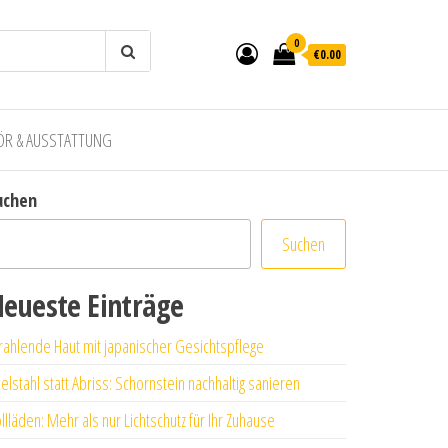
0
€0.00
ÖR & AUSSTATTUNG
uchen
Suchen
eueste Einträge
rahlende Haut mit japanischer Gesichtspflege
elstahl statt Abriss: Schornstein nachhaltig sanieren
llläden: Mehr als nur Lichtschutz für Ihr Zuhause