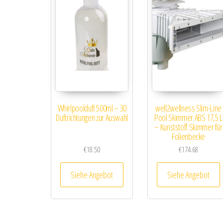
Whirlpoolduft 500ml – 30
well2wellness Slim-Line
Duftrichtungen zur Auswahl
Pool Skimmer ABS 17,5 L
– Kunststoff Skimmer für
Folienbecke
€
18.50
€
174.68
Siehe Angebot
Siehe Angebot