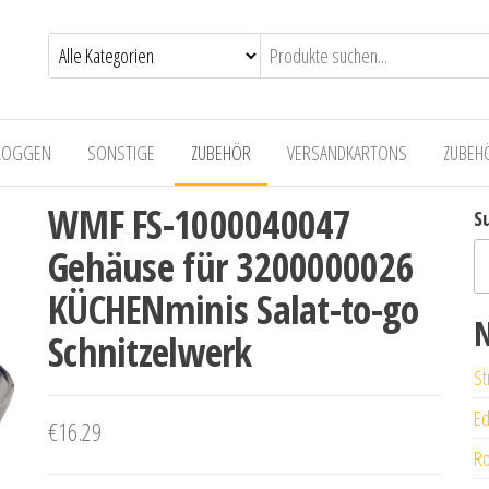
LOGGEN
SONSTIGE
ZUBEHÖR
VERSANDKARTONS
ZUBEH
WMF FS-1000040047
S
Gehäuse für 3200000026
KÜCHENminis Salat-to-go
N
Schnitzelwerk
St
Ed
€
16.29
Ro