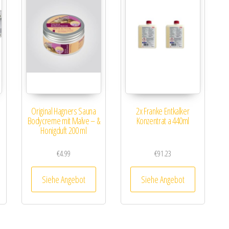
Original Hagners Sauna
2x Franke Entkalker
Bodycreme mit Malve – &
Konzentrat a 440ml
Honigduft 200 ml
€
4.99
€
91.23
Siehe Angebot
Siehe Angebot