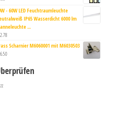
0W - 60W LED Feuchtraumleuchte
eutralweiß IP65 Wasserdicht 6000 lm
anneleuchte ...
2.78
rass Scharnier M6060001 mit M6030503
6.50
berprüfen
zzz