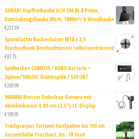
GURARI Kopffreihaube GCH 286 BL 8 Prime,
Dunstabzugshaube 80cm, 1000m³/ h Wandhaube
€
227.39
Spannfutter Backenfutter M18 x 2,5
Drechselbank Drechselmesser selbstzentrierend
€
87.75
Spülbecken COMO15 / KUBO Batterie +
Siphon/100x50/ Granitspüle / SOFORT
€
209.99
9680860 Bresser Endoskop-Kamera mit
abnehmbarem 8,89-cm-(3,5")-LC-Display
€
199.95
Trachycarpus fortunei Hanfpalme bis 100 cm
Gesamthöhe Frosthart. bis -18 Grad