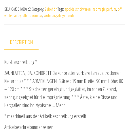
SKU:
0ef061c89ec2
Category:
Zubehör
Tags:
apolda strickwaren
,
naomagic parfum
,
off
white handyhülle iphone xr
,
wohnungsklingel kaufen
DESCRIPTION
Kurzbeschreibung *
ZAUNLATTEN, BALKONBRETT Balkonbretter vorbereiten aus trockenen
Kiefernholz * * * ABMEßUNGEN: Stärke.: 19 mm Breite: 90 mm Höhe: 80
– 120 cm * * * Stachetten gereinigt und geglättet, im rohen Zustand,
sehr gut geeignet für die Imprägnierung. * * * Äste, kleine Risse und
Harzgallen sind holztypische … Mehr
* maschinell aus der Artikelbeschreibung erstellt
Artikelbeschreibung anzeigen