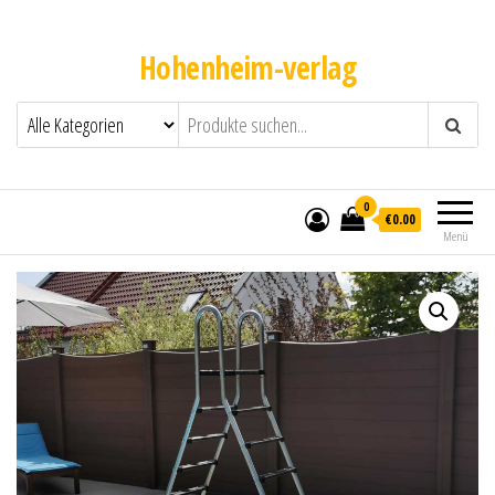
Hohenheim-verlag
0
€0.00
Menü