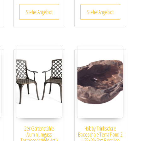
Siehe Angebot
Siehe Angebot
e
2er Gartenstühle
Hobby Trinkschale
Aluminiumguss
Badeschale Terra Pond 2
Terrassenstühle Antik
– 35x29x7cm Reptilien