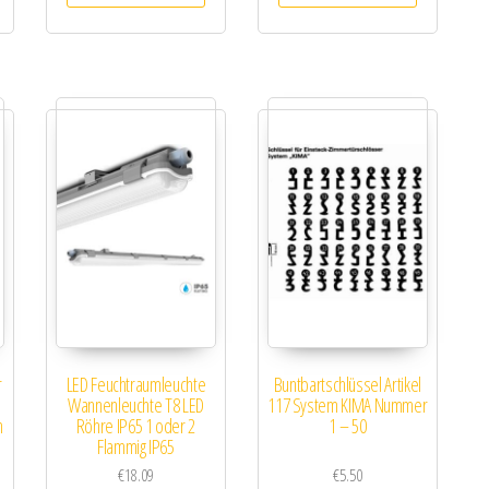
r
LED Feuchtraumleuchte
Buntbartschlüssel Artikel
Wannenleuchte T8 LED
117 System KIMA Nummer
n
Röhre IP65 1 oder 2
1 – 50
Flammig IP65
€
18.09
€
5.50