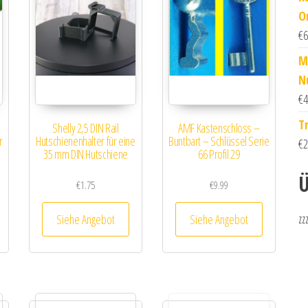
O
€
6
M
N
€
4
T
Shelly 2,5 DIN Rail
AMF Kastenschloss –
r
Hutschienenhalter für eine
Buntbart – Schlüssel Serie
€
2
35 mm DIN Hutschiene
66 Profil 29
Ü
€
1.75
€
9.99
zz
Siehe Angebot
Siehe Angebot