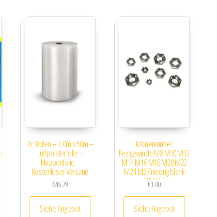
2x Rollen – 1,0m x 50m –
Kronenmutter
n
Luftpolsterfolie –
Feingewinde M8 M10 M12
Noppenfolie –
M14 M16 M18 M20 M22
Kostenloser Versand
M24 M27 niedrig blank
DIN937
€
46.79
€
1.00
Siehe Angebot
Siehe Angebot