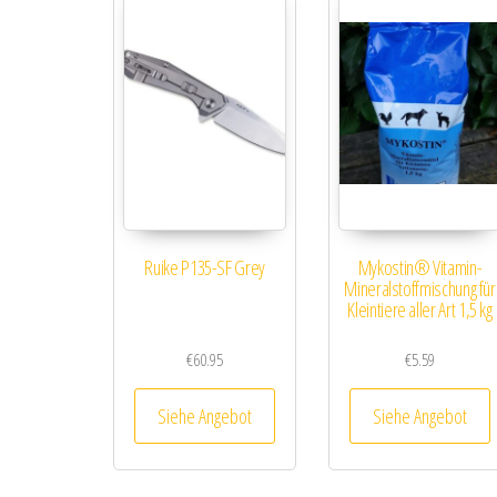
Ruike P135-SF Grey
Mykostin® Vitamin-
Mineralstoffmischung für
Kleintiere aller Art 1,5 kg
€
60.95
€
5.59
Siehe Angebot
Siehe Angebot