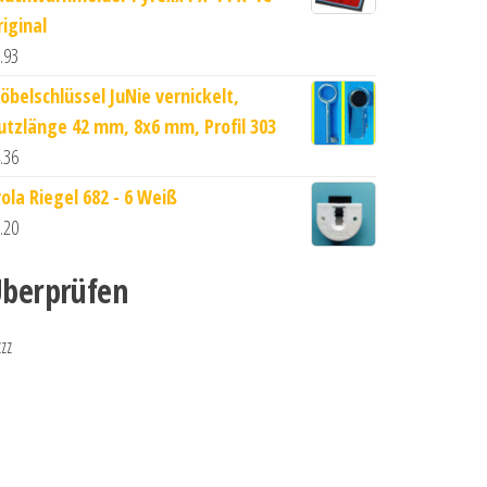
riginal
.93
öbelschlüssel JuNie vernickelt,
utzlänge 42 mm, 8x6 mm, Profil 303
.36
rola Riegel 682 - 6 Weiß
.20
berprüfen
zzz