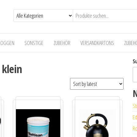
LOGGEN
SONSTIGE
ZUBEHÖR
VERSANDKARTONS
ZUBEH
S
 klein
N
St
Ed
Ro