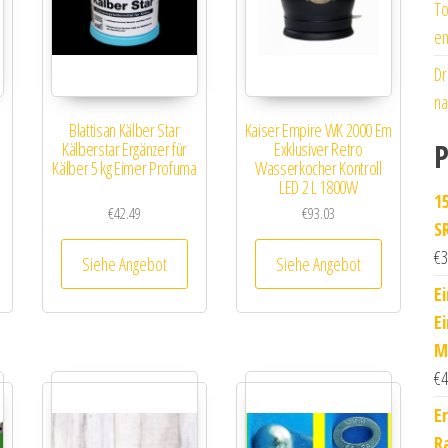
To
en
Dr
na
Blattisan Kälber Star
Kaiser Empire WK 2000 Em
P
Kälberstar Ergänzer für
Exklusiver Retro
Kälber 5 kg Eimer Profuma
Wasserkocher Kontroll
LED 2 L 1800W
1
€
42.49
€
93.03
S
€
3
Siehe Angebot
Siehe Angebot
E
E
M
€
4
E
R