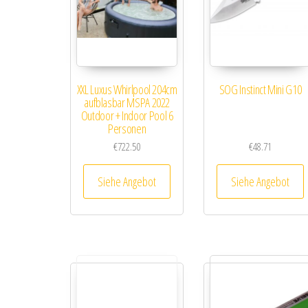
XXL Luxus Whirlpool 204cm
SOG Instinct Mini G10
aufblasbar MSPA 2022
Outdoor + Indoor Pool 6
Personen
€
722.50
€
48.71
Siehe Angebot
Siehe Angebot