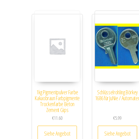
1kg Pigmentpulver Farbe
Schlüsselrohling Börkey
Kakaobraun Farbpigmente
1686 für JuNie / Automate
Trockenfarbe Beton
Zement Gips
€
11.60
€
5.99
Siehe Angebot
Siehe Angebot