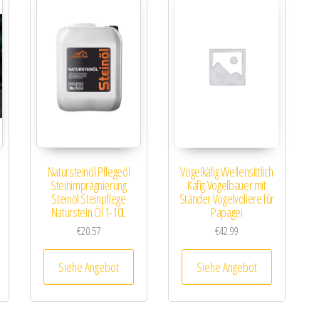
Natursteinöl Pflegeöl
Vogelkäfig Wellensittlich
Steinimprägnierung
Käfig Vogelbauer mit
Steinöl Steinpflege
Ständer Vogelvoliere für
Naturstein Öl 1-10L
Papagei
€
20.57
€
42.99
Siehe Angebot
Siehe Angebot