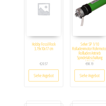
Hobby Fossil Rock
Selve SP 1/10
3,19x10x17 cm
Rolladenmotor Rohrmoto
Rollladen Antrieb
Spindelabschaltung
|SW40
€
20.57
€
98.19
Siehe Angebot
Siehe Angebot