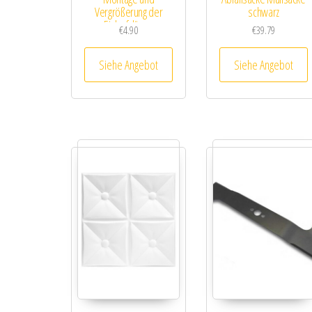
Vergrößerung der
schwarz
Einlaufdüsen
€
4.90
€
39.79
Siehe Angebot
Siehe Angebot