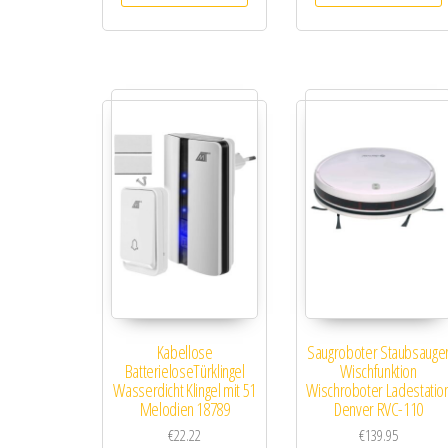
Kabellose
Saugroboter Staubsauge
BatterieloseTürklingel
Wischfunktion
Wasserdicht Klingel mit 51
Wischroboter Ladestatio
Melodien 18789
Denver RVC-110
€
22.22
€
139.95