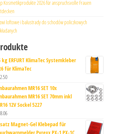
p Kosmetikprodukte 2026 für anspruchsvolle Frauen
tdecken
zwi loftowe i balustrady do schodów policzkowych
kładanych
rodukte
5 kg ERFURT KlimaTec Systemkleber
R6 für KlimaTec
2.50
inbaurahmen MR16 SET 10x
inbaurahmen MR16 SET 70mm inkl
R16 12V Sockel 5227
8.06
rsatz Magnet-Gel Klebepad für
auchwarnmelder Pyrexx PX-1 PX-1C