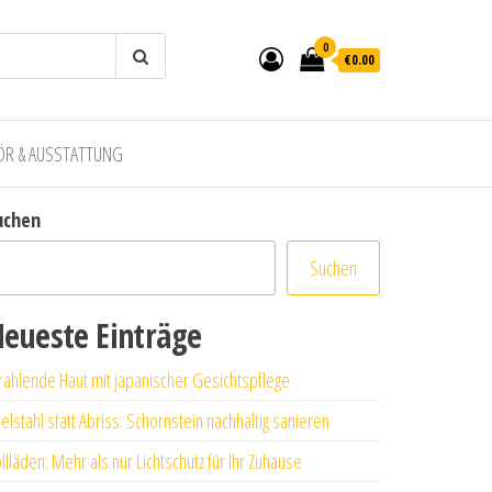
0
€0.00
ÖR & AUSSTATTUNG
uchen
Suchen
eueste Einträge
rahlende Haut mit japanischer Gesichtspflege
elstahl statt Abriss: Schornstein nachhaltig sanieren
llläden: Mehr als nur Lichtschutz für Ihr Zuhause