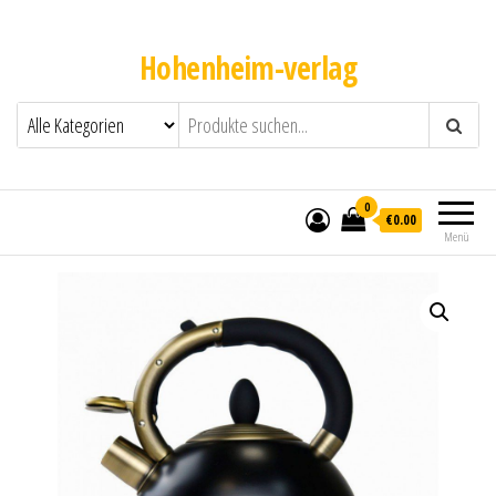
Hohenheim-verlag
0
€0.00
Menü