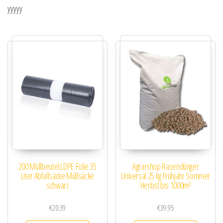
yyyyy
200 Müllbeutel LDPE Folie 35
Agrarshop Rasendünger
Liter Abfallsäcke Müllsäcke
Universal 25 kg Frühjahr Sommer
schwarz
Herbst bis 1000m²
€
20.39
€
39.95