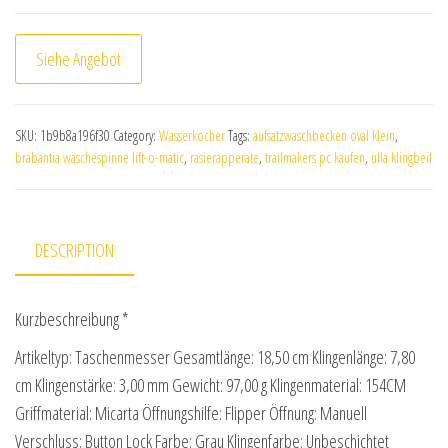
Siehe Angebot
SKU:
1b9b8a196f30
Category:
Wasserkocher
Tags:
aufsatzwaschbecken oval klein
,
brabantia wäschespinne lift-o-matic
,
rasierapperate
,
trailmakers pc kaufen
,
ulla klingbeil
DESCRIPTION
Kurzbeschreibung *
Artikeltyp: Taschenmesser Gesamtlänge: 18,50 cm Klingenlänge: 7,80
cm Klingenstärke: 3,00 mm Gewicht: 97,00 g Klingenmaterial: 154CM
Griffmaterial: Micarta Öffnungshilfe: Flipper Öffnung: Manuell
Verschluss: Button Lock Farbe: Grau Klingenfarbe: Unbeschichtet