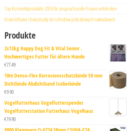
Top Kosmetikprodukte 2026 für anspruchsvolle Frauen entdecken
Drzwi loftowe i balustrady do schodów policzkowych nakładanych
Produkte
2x12kg Happy Dog Fit & Vital Senior .
Hochwertiges Futter für ältere Hunde
€
77.49
10m Denso-Flex Korrosionsschutzbinde 50 mm
Dichtbinde Abdichtband Isolierbinde
€
9.90
Vogelfutterhaus Vogelfutterspender
Vogelfutterstation Futterhaus Vogelhaus
€
19.90
8800 Klammern Q-6774 38mm CSVHA-ETA