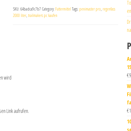
To
SKU:
64badca9c7b7
Category:
Futtermittel
Tags:
penimaster pro
,
regenfass
en
2000 liter
,
trailmakers pc kaufen
Dr
na
P
A
1
€
9
en wird
W
F
fa
€
1
sen Link aufrufen.
10
s