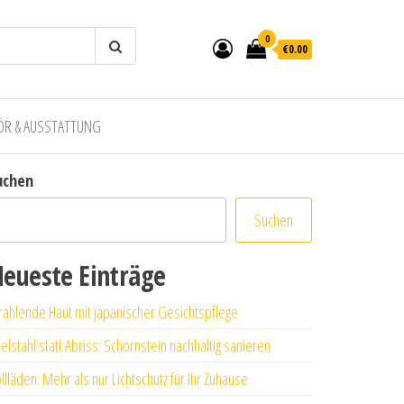
0
€0.00
ÖR & AUSSTATTUNG
uchen
Suchen
eueste Einträge
rahlende Haut mit japanischer Gesichtspflege
elstahl statt Abriss: Schornstein nachhaltig sanieren
llläden: Mehr als nur Lichtschutz für Ihr Zuhause