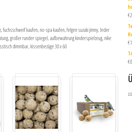
h
€
2
T
 fuchsschweif kaufen, no-spa kaufen, felgen suzuki jimny, leder
K
tung, großer runder spiegel, aufbewahrung kinderspielzeug, nike
€
1
esstisch dimmbar, kissenbezüge 30 x 60
T
€
0
Ü
zz