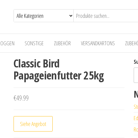
LOGGEN
SONSTIGE
ZUBEHÖR
VERSANDKARTONS
ZUBEH
Classic Bird
S
Papageienfutter 25kg
N
€
49.99
St
Ed
Siehe Angebot
Ro