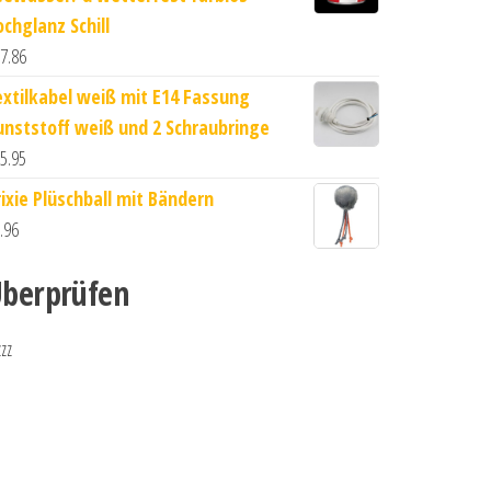
ochglanz Schill
7.86
extilkabel weiß mit E14 Fassung
unststoff weiß und 2 Schraubringe
5.95
rixie Plüschball mit Bändern
.96
berprüfen
zzz