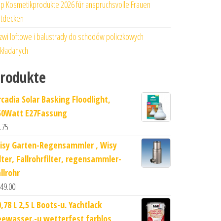
p Kosmetikprodukte 2026 für anspruchsvolle Frauen
tdecken
zwi loftowe i balustrady do schodów policzkowych
kładanych
rodukte
rcadia Solar Basking Floodlight,
50Watt E27Fassung
.75
isy Garten-Regensammler , Wisy
ilter, Fallrohrfilter, regensammler-
llrohr
49.00
,78 L 2,5 L Boots-u. Yachtlack
eewasser.-u wetterfest farblos