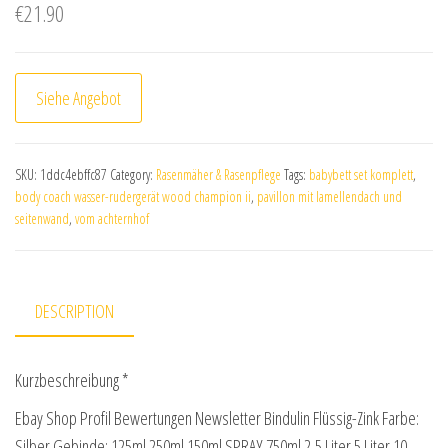
€
21.90
Siehe Angebot
SKU:
1ddc4ebffc87
Category:
Rasenmäher & Rasenpflege
Tags:
babybett set komplett
,
body coach wasser-rudergerät wood champion ii
,
pavillon mit lamellendach und
seitenwand
,
vom achternhof
DESCRIPTION
Kurzbeschreibung *
Ebay Shop Profil Bewertungen Newsletter Bindulin Flüssig-Zink Farbe:
Silber Gebinde: 125ml 250ml 150ml SPRAY 750ml 2,5 Liter 5 Liter 10