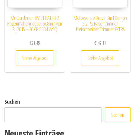
Mr Gardener HW 51 BA H H-2
Motorsense Benzin 2in1 Demon
Rasenmähermesser 508mm von
5,2 PS Rasentrimmer
Bj. 2015 – 20 CRC 534 WSQ
Freischneider Trimmer EXTRA
€
21.45
€
142.11
Siehe Angebot
Siehe Angebot
Suchen
Suchen
Neueste Einträge