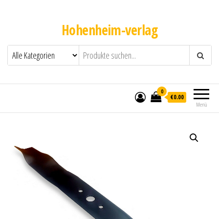
Hohenheim-verlag
0
€0.00
Menü