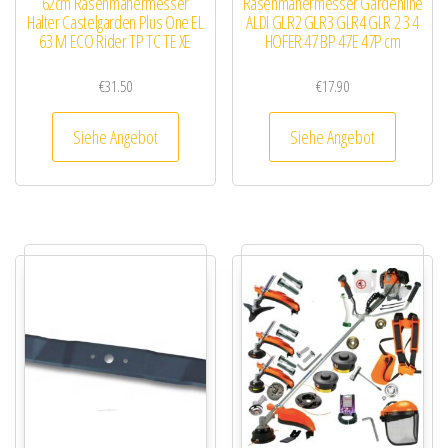
62cm Rasenmähermesser
Rasenmähermesser Gardenline
Halter Castelgarden Plus One EL
ALDI GLR2 GLR3 GLR4 GLR 2 3 4
63 M ECO Rider TP TC TE XE
HOFER 47 BP 47E 47P cm
€
31.50
€
17.90
Siehe Angebot
Siehe Angebot