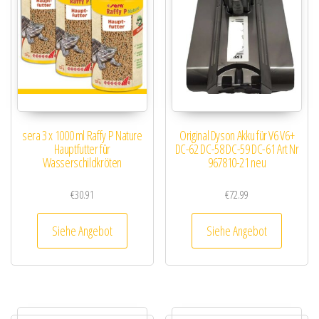
sera 3 x 1000 ml Raffy P Nature
Original Dyson Akku für V6 V6+
Hauptfutter für
DC-62 DC-58 DC-59 DC-61 Art Nr
Wasserschildkröten
967810-21 neu
€
30.91
€
72.99
Siehe Angebot
Siehe Angebot