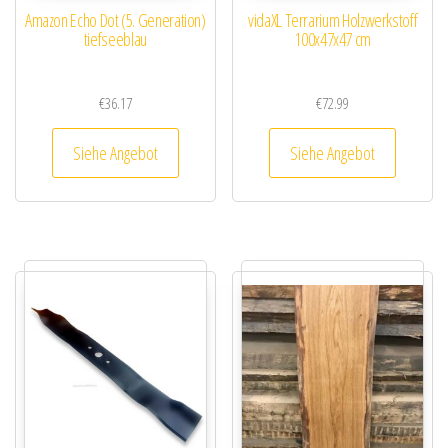
Amazon Echo Dot (5. Generation)
vidaXL Terrarium Holzwerkstoff
tiefseeblau
100x47x47 cm
€
36.17
€
72.99
Siehe Angebot
Siehe Angebot