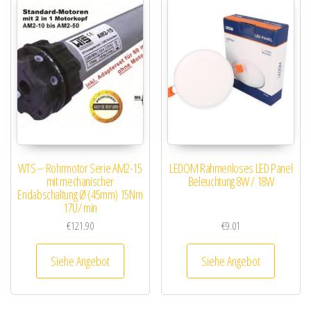
WTS – Rohrmotor Serie AM2-15
LEDOM Rahmenloses LED Panel
mit mechanischer
Beleuchtung 8W / 18W
Endabschaltung Ø (45mm) 15Nm
17U/ min
€
121.90
€
9.01
Siehe Angebot
Siehe Angebot