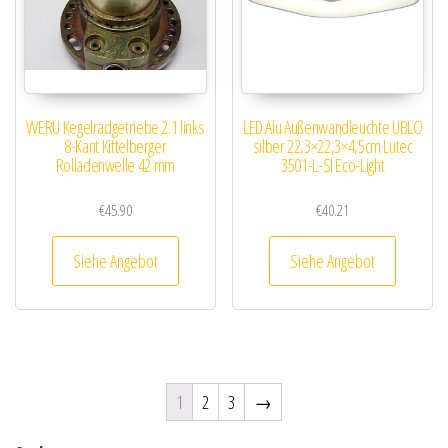
WERU Kegelradgetriebe 2:1 links
LED Alu Außenwandleuchte UBLO
8-Kant Kittelberger
silber 22,3×22,3×4,5cm Lutec
Rolladenwelle 42 mm
3501-L-SI Eco-Light
€
45.90
€
40.21
Siehe Angebot
Siehe Angebot
1
2
3
→