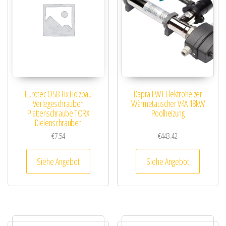
Eurotec OSB Fix Holzbau
Dapra EWT Elektroheizer
Verlegeschrauben
Wärmetauscher V4A 18kW
Plattenschraube TORX
Poolheizung
Dielenschrauben
€
7.54
€
443.42
Siehe Angebot
Siehe Angebot