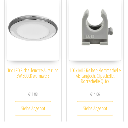
Trio LED Einbauleuchte Aura rund
100 x M12 Reihen-Klemmschelle
5W 3000K warmweiß
M5 Langloch, Clipschelle,
Rohrschelle Quick
€
11.88
€
14.06
Siehe Angebot
Siehe Angebot