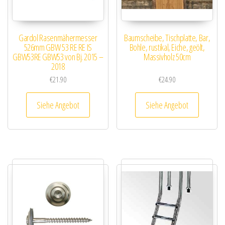
Gardol Rasenmähermesser
Baumscheibe, Tischplatte, Bar,
526mm GBW 53 RE RE IS
Bohle, rustikal, Eiche, geölt,
GBW53RE GBW53 von Bj. 2015 –
Massivholz 50cm
2018
€
21.90
€
24.90
Siehe Angebot
Siehe Angebot