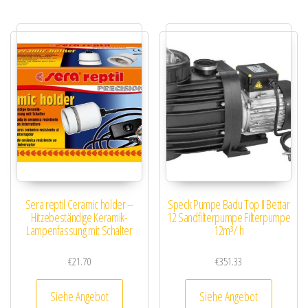
Sera reptil Ceramic holder –
Speck Pumpe Badu Top II Bettar
Hitzebeständige Keramik-
12 Sandfilterpumpe Filterpumpe
Lampenfassung mit Schalter
12m³/ h
€
21.70
€
351.33
Siehe Angebot
Siehe Angebot