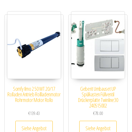
Somfy Ilmo 2 50 WT 20/17
Geberit Umbauset UP
Rolladen Antrieb Rollladenmotor
Spülkasten Füllventil
Rohrmotor Motor Rollo
Drückerplatte Twinline30
240515002
€
139.43
€
78.00
Siehe Angebot
Siehe Angebot