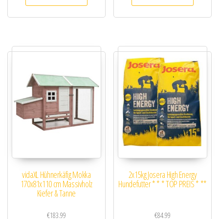
vidaXL Hühnerkäfig Mokka
2x15kg Josera High Energy
170x81x110 cm Massivholz
Hundefutter * * * TOP PREIS * **
Kiefer & Tanne
€
183.99
€
84.99