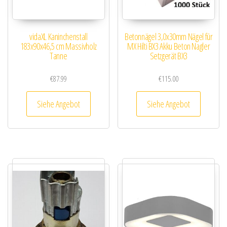
vidaXL Kaninchenstall
Betonnägel 3,0x30mm Nägel für
183x90x46,5 cm Massivholz
MX Hilti BX3 Akku Beton Nagler
Tanne
Setzgerät BX3
€
87.99
€
115.00
Siehe Angebot
Siehe Angebot