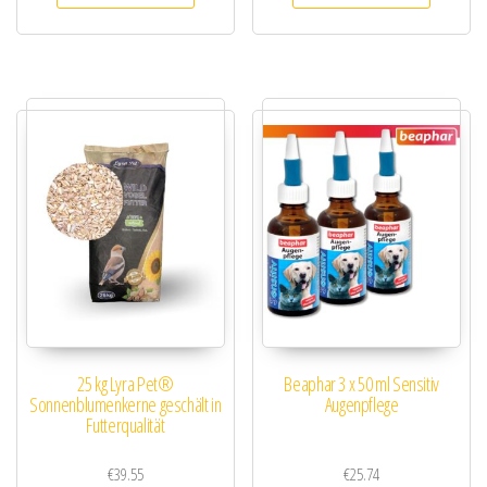
25 kg Lyra Pet®
Beaphar 3 x 50 ml Sensitiv
Sonnenblumenkerne geschält in
Augenpflege
Futterqualität
€
39.55
€
25.74