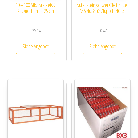
10 – 100 Stk. Lyra Pet®
Nutenstein schwer Gleitmutter
Kauknochen ca. 25 cm
M6 Nut 8 für Aluprofil 40-er
€
25.14
€
0.47
Siehe Angebot
Siehe Angebot