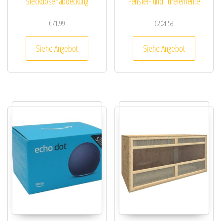
Steckdosenabdeckung
Fenster- und Türelemente
€
71.99
€
204.53
Siehe Angebot
Siehe Angebot