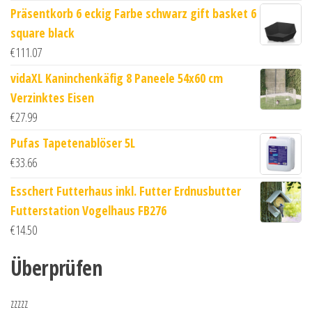
Präsentkorb 6 eckig Farbe schwarz gift basket 6
square black
€
111.07
vidaXL Kaninchenkäfig 8 Paneele 54x60 cm
Verzinktes Eisen
€
27.99
Pufas Tapetenablöser 5L
€
33.66
Esschert Futterhaus inkl. Futter Erdnusbutter
Futterstation Vogelhaus FB276
€
14.50
Überprüfen
zzzzz