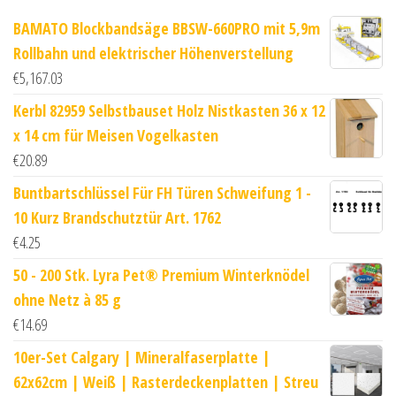
BAMATO Blockbandsäge BBSW-660PRO mit 5,9m
Rollbahn und elektrischer Höhenverstellung
€
5,167.03
Kerbl 82959 Selbstbauset Holz Nistkasten 36 x 12
x 14 cm für Meisen Vogelkasten
€
20.89
Buntbartschlüssel Für FH Türen Schweifung 1 -
10 Kurz Brandschutztür Art. 1762
€
4.25
50 - 200 Stk. Lyra Pet® Premium Winterknödel
ohne Netz à 85 g
€
14.69
10er-Set Calgary | Mineralfaserplatte |
62x62cm | Weiß | Rasterdeckenplatten | Streu