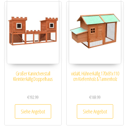
Großer Kaninchenstall
vidaXL Hühnerkäfig 170x81x110
Kleintierkäfig Doppelhaus
cm Kiefernholz & Tannenholz
€
192.99
€
169.99
Siehe Angebot
Siehe Angebot