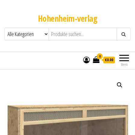
Hohenheim-verlag
0
€0.00
Menü