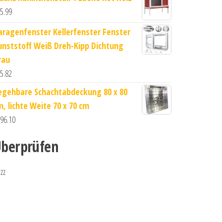
5.99
aragenfenster Kellerfenster Fenster
unststoff Weiß Dreh-Kipp Dichtung
rau
5.82
egehbare Schachtabdeckung 80 x 80
m, lichte Weite 70 x 70 cm
96.10
berprüfen
zzz