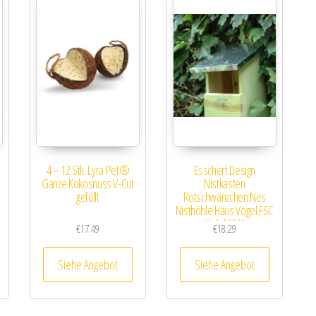
4 – 12 Stk. Lyra Pet®
Esschert Design
Ganze Kokosnuss V-Cut
Nistkasten
gefüllt
Rotschwänzchen Nes
Nisthöhle Haus Vogel FSC
Holz NKVV
€
17.49
€
18.29
Siehe Angebot
Siehe Angebot