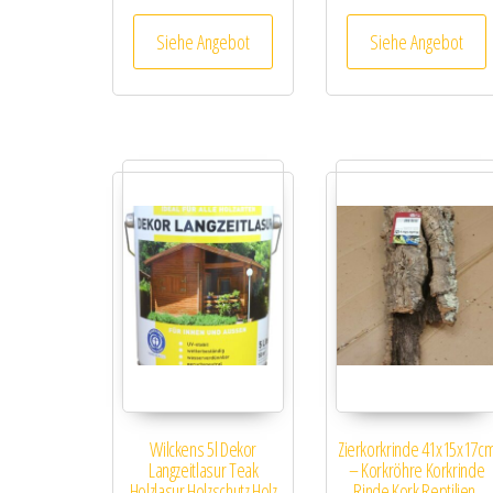
Siehe Angebot
Siehe Angebot
Wilckens 5l Dekor
Zierkorkrinde 41x15x17c
Langzeitlasur Teak
– Korkröhre Korkrinde
Holzlasur Holzschutz Holz
Rinde Kork Reptilien,