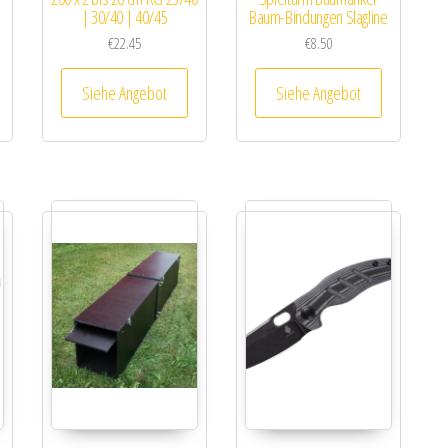
| 30/40 | 40/45
Baum-Bindungen Slagline
€
22.45
€
8.50
Siehe Angebot
Siehe Angebot