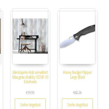
Vliestapete Holz verwittert
Honey Badger Flipper
blau grau shabby 10200-10
Large Black
Erismann
€
19.95
€
42.26
Siehe Angebot
Siehe Angebot