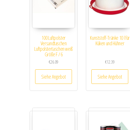
100 Luftpolster
Kunststoff-Tränke 10 l für
Versandtaschen
Küken und Hühner
Luftpolstertaschen weiß
Größe F / 6
€
26.09
€
12.39
Siehe Angebot
Siehe Angebot