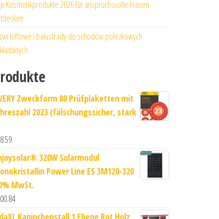
p Kosmetikprodukte 2026 für anspruchsvolle Frauen
tdecken
zwi loftowe i balustrady do schodów policzkowych
kładanych
rodukte
VERY Zweckform 80 Prüfplaketten mit
ahreszahl 2023 (fälschungssicher, stark
8.59
njoysolar® 320W Solarmodul
onokristallin Power Line ES 3M120-320
 0% MwSt.
00.84
idaXL Kaninchenstall 1 Ebene Rot Holz