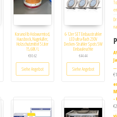
To
en
Dr
na
Koranol Ib Holzwurmtod,
6-12er SET Einbaustrahler
P
Hausbock, Nagekäfer,
LED ultra-flach 230V
Holzschutzmittel 5 Liter
Decken-Strahler Spots 5W
15,60€/ L
Einbauleuchte
A
€
80.62
€
44.44
J
...
Siehe Angebot
Siehe Angebot
€
1
e
M
-
€
2
v