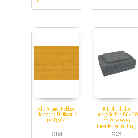
Eiche Koranol, Holzlasur,
10 Möbeldecken
Holzschutz, Profilasur 5
Umzugsdecken 150 x 200
Liter 13,90 € / l
cm Packdecken
Lagerdecken für Umzug
€
71.84
€
35.29