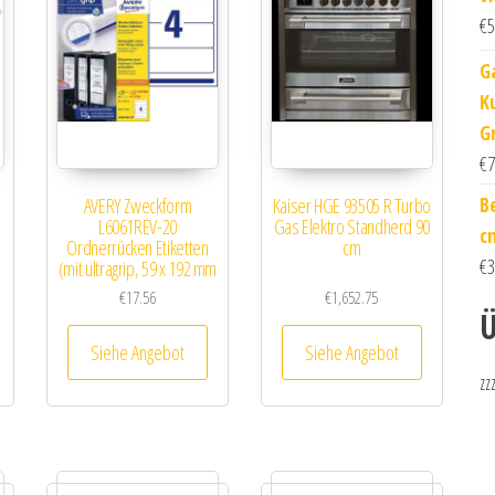
€
5
G
K
G
€
7
B
AVERY Zweckform
Kaiser HGE 93505 R Turbo
L6061REV-20
Gas Elektro Standherd 90
c
Ordnerrücken Etiketten
cm
€
3
(mit ultragrip, 59 x 192 mm
…
€
17.56
€
1,652.75
Ü
Siehe Angebot
Siehe Angebot
zz