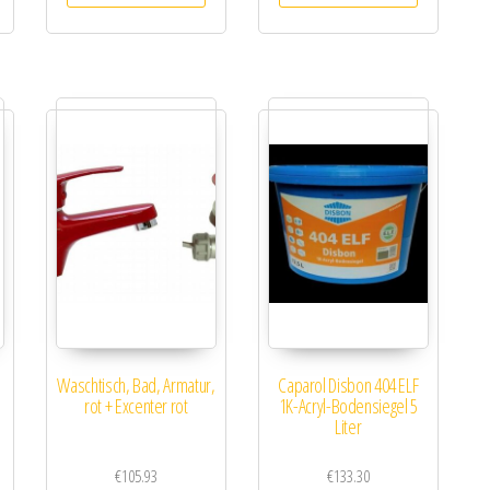
Waschtisch, Bad, Armatur,
Caparol Disbon 404 ELF
rot + Excenter rot
1K-Acryl-Bodensiegel 5
Liter
€
105.93
€
133.30