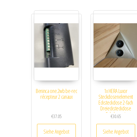
Beninca one.2wb be-rec
1x HERA Luxor
récepteur 2 canaux
Steckdosenelement
Ecksteckdose 2-fach
Dreiecksteckdose
Eckelement
€
37.05
€
30.65
Siehe Angebot
Siehe Angebot