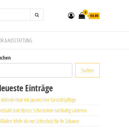
0
€0.00
ÖR & AUSSTATTUNG
uchen
Suchen
eueste Einträge
rahlende Haut mit japanischer Gesichtspflege
elstahl statt Abriss: Schornstein nachhaltig sanieren
llläden: Mehr als nur Lichtschutz für Ihr Zuhause