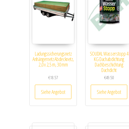
Ladungssicherungsnetz
SOUDAL Wasserstopp 4
Anhängernetz Abdecknetz,
KG Dachabdichtung
2,0 x 2,5 m, 30 mm
Dachbeschichtung
Dachdicht
€
18.57
€
49.50
Siehe Angebot
Siehe Angebot