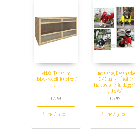
vidaXL Terrarium
Hundejacke, Regenjacke
Holzwerkstoff 100x47x47
TOP Qualität, Ideal für
cm
Französische Bulldogge *
gratis Vs*
€
72.99
€
29.95
Siehe Angebot
Siehe Angebot