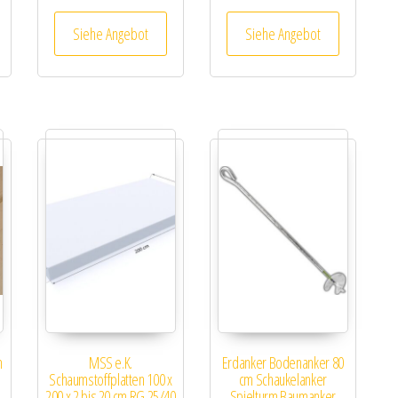
Siehe Angebot
Siehe Angebot
m
MSS e.K.
Erdanker Bodenanker 80
Schaumstoffplatten 100 x
cm Schaukelanker
200 x 2 bis 20 cm RG 25/40
Spielturm Baumanker