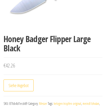
Honey Badger Flipper Large
Black
€
42.26
Siehe Angebot
SKU:
87bb4d1ecdd9
Category:
Messer
Tags:
ketogen tropfen original
,
meindl bhutan
,