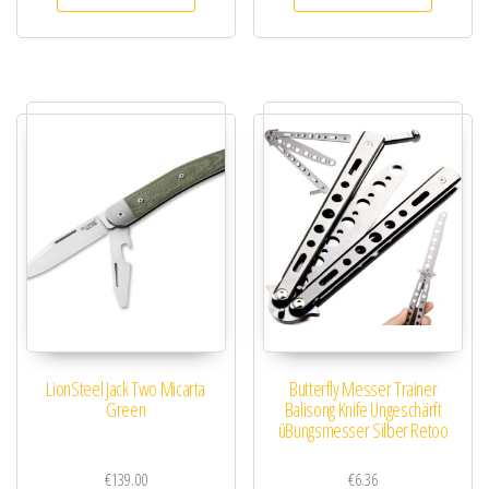
LionSteel Jack Two Micarta
Butterfly Messer Trainer
Green
Balisong Knife Ungeschärft
üBungsmesser Silber Retoo
€
139.00
€
6.36