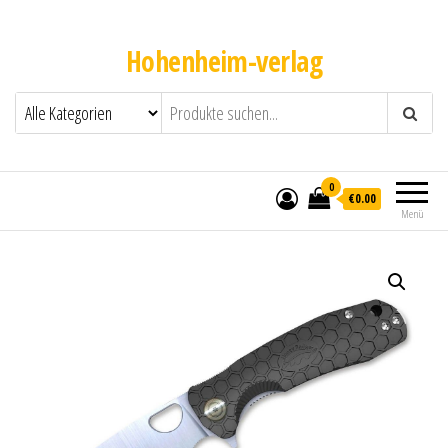
Hohenheim-verlag
0
€0.00
Menü