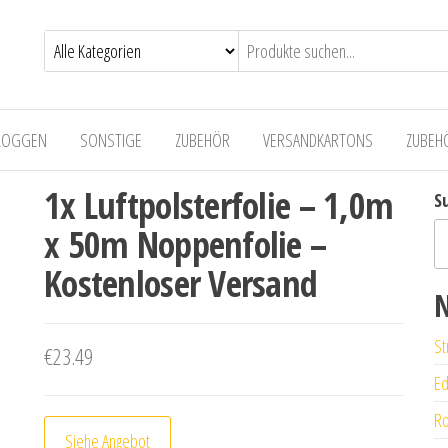
LOGGEN
SONSTIGE
ZUBEHÖR
VERSANDKARTONS
ZUBEH
1x Luftpolsterfolie – 1,0m
S
x 50m Noppenfolie –
Kostenloser Versand
N
St
€
23.49
Ed
Ro
Siehe Angebot