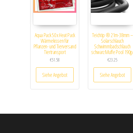
Aqua Pack 50 x Heat Pack
Teichtip ® 21m-38mm –
Wärmekissen für
Solarschlauch
Pflanzen- und Tierversand
Schwimmbadschlauch
Tiertransport
schwarz Muffe Pool 190g
m
€
51.58
€
23.25
Siehe Angebot
Siehe Angebot