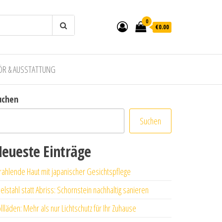
0
€0.00
ÖR & AUSSTATTUNG
uchen
Suchen
eueste Einträge
rahlende Haut mit japanischer Gesichtspflege
elstahl statt Abriss: Schornstein nachhaltig sanieren
llläden: Mehr als nur Lichtschutz für Ihr Zuhause