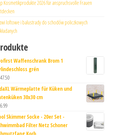
p Kosmetikprodukte 2026 für anspruchsvolle Frauen
tdecken
zwi loftowe i balustrady do schodów policzkowych
kładanych
rodukte
rofirst Waffenschrank Brom 1
ylindeschloss grén
47.50
idaXL Wärmeplatte für Küken und
ntenküken 30x30 cm
6.99
ool Skimmer Socke - 20er Set -
chwimmbad Filter Netz Schoner
chmutzfang Korb