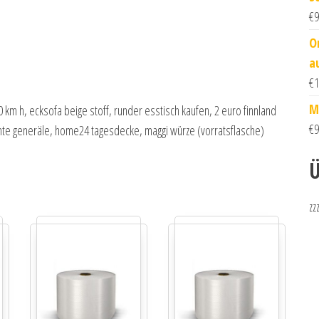
€
9
O
a
€
1
M
km h, ecksofa beige stoff, runder esstisch kaufen, 2 euro finnland
€
9
mte generäle, home24 tagesdecke, maggi würze (vorratsflasche)
Ü
zz