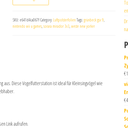
To
en
SKU:
e641d4ca067f
Category:
Luftpolsterfolien
Tags:
grünbeck gsx 9
,
Dr
nintendo wii u games
,
sorara mirador 3x3
,
weste new yorker
na
P
P
Z
€
1
 aus. Diese Vogelfutterstation ist ideal für Kleinsingvögel wie
v
iebhaber.
E
€
4
P
S
sen Link aufrufen.
S