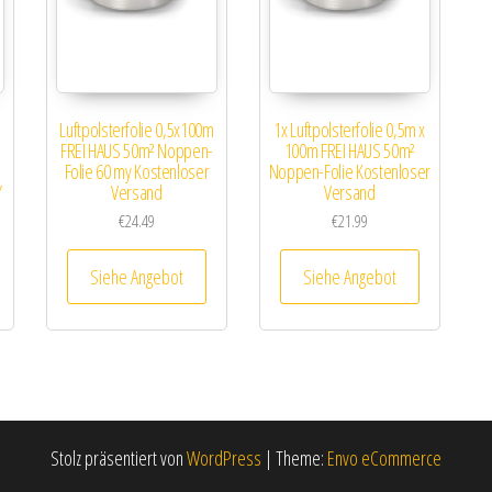
Luftpolsterfolie 0,5x100m
1x Luftpolsterfolie 0,5m x
FREI HAUS 50m² Noppen-
100m FREI HAUS 50m²
Folie 60 my Kostenloser
Noppen-Folie Kostenloser
/
Versand
Versand
€
24.49
€
21.99
Siehe Angebot
Siehe Angebot
Stolz präsentiert von
WordPress
|
Theme:
Envo eCommerce