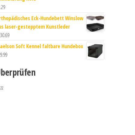
.29
rthopädisches Eck-Hundebett Winslow
us laser-gestepptem Kunstleder
30.69
aelson Soft Kennel faltbare Hundebox
9.99
berprüfen
zzz