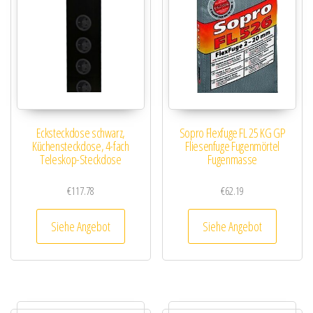
Ecksteckdose schwarz,
Sopro Flexfuge FL 25 KG GP
Küchensteckdose, 4-fach
Fliesenfuge Fugenmörtel
Teleskop-Steckdose
Fugenmasse
€
117.78
€
62.19
Siehe Angebot
Siehe Angebot