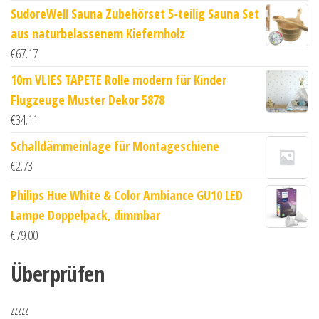
SudoreWell Sauna Zubehörset 5-teilig Sauna Set
aus naturbelassenem Kiefernholz
€
67.17
10m VLIES TAPETE Rolle modern für Kinder
Flugzeuge Muster Dekor 5878
€
34.11
Schalldämmeinlage für Montageschiene
€
2.73
Philips Hue White & Color Ambiance GU10 LED
Lampe Doppelpack, dimmbar
€
79.00
Überprüfen
zzzzz