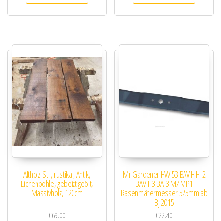
Altholz-Stil, rustikal, Antik,
Mr Gardener HW 53 BAV H H-2
Eichenbohle, gebeizt geölt,
BAV-H3 BA-3 M/ MP1
Massivholz, 120cm
Rasenmähermesser 525mm ab
Bj.2015
€
69.00
€
22.40