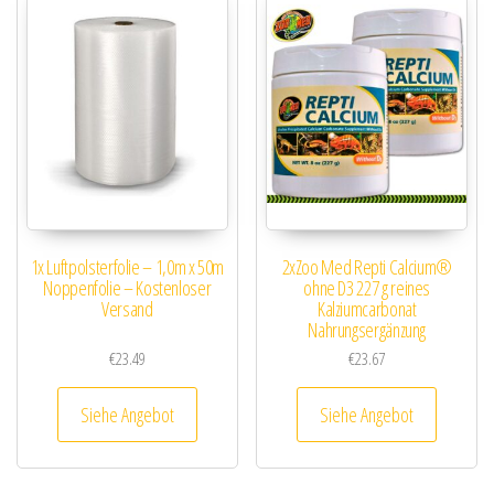
1x Luftpolsterfolie – 1,0m x 50m
2xZoo Med Repti Calcium®
Noppenfolie – Kostenloser
ohne D3 227 g reines
Versand
Kalziumcarbonat
Nahrungsergänzung
€
23.49
€
23.67
Siehe Angebot
Siehe Angebot