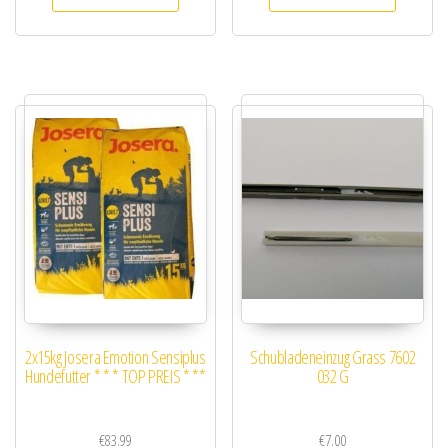
2x15kg Josera Emotion Sensiplus
Schubladeneinzug Grass 7602
Hundefutter * * * TOP PREIS * **
032 G
€
83.99
€
7.00