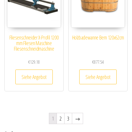
Fliesenschneider X-Profil 1200
Holzbadewanne Bern 120x62cm
mm Fliesen Maschine
Fliesenschneidmaschine
€
129.18
€
877.54
Siehe Angebot
Siehe Angebot
1
2
3
→