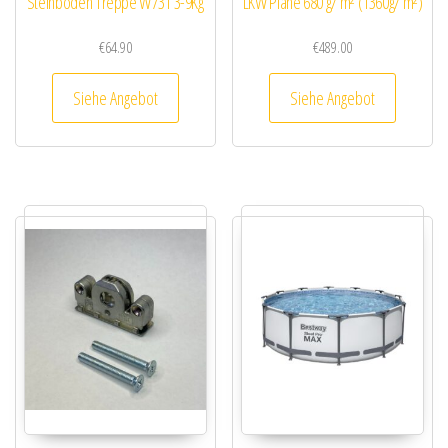
Steinboden Treppe W731 3-9Kg
LKW Plane 680 g/ m² (1360g/ m²)
€
64.90
€
489.00
Siehe Angebot
Siehe Angebot