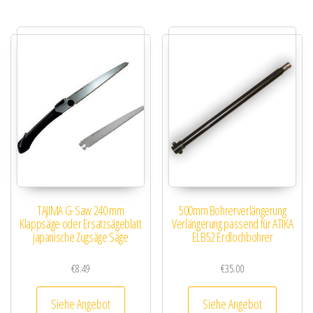
TAJIMA G-Saw 240 mm
500mm Bohrerverlängerung
Klappsäge oder Ersatzsägeblatt
Verlängerung passend für ATIKA
japanische Zugsäge Säge
ELB52 Erdlochbohrer
€
8.49
€
35.00
Siehe Angebot
Siehe Angebot