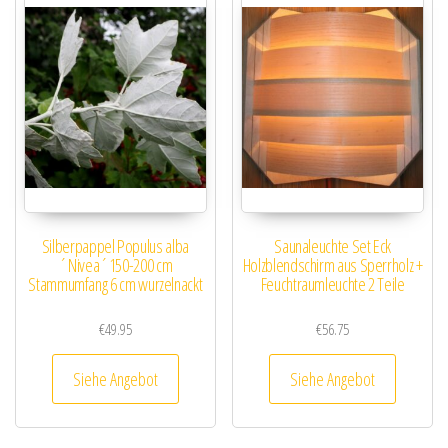
Silberpappel Populus alba
Saunaleuchte Set Eck
´Nivea´150-200 cm
Holzblendschirm aus Sperrholz +
Stammumfang 6 cm wurzelnackt
Feuchtraumleuchte 2 Teile
€
49.95
€
56.75
Siehe Angebot
Siehe Angebot