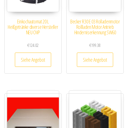
Einkochautomat 20 L
Becker R30 E 03 Rolladenmotor
Heißgetränke diverse Hersteller
Rollladen Motor Antrieb
NEU OVP
Hinderniserkennung SW60
€
124.02
€
199.38
Siehe Angebot
Siehe Angebot