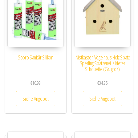
Sopro Sanitär Silikon
Nistkasten Vogelhaus Holz Spatz
Sperling Spatzenvilla Kiefer
Silhouette (Gr. groß)
€
10.99
€
34.95
Siehe Angebot
Siehe Angebot