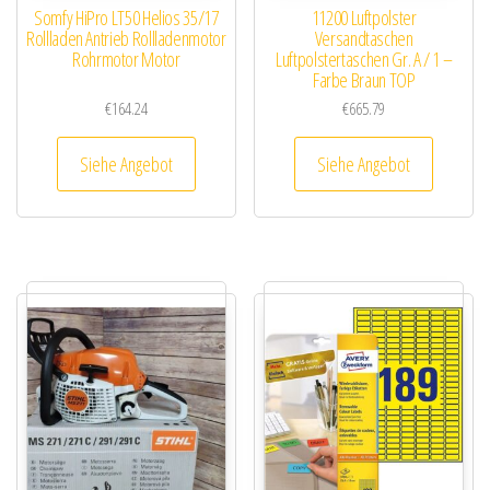
Somfy HiPro LT50 Helios 35/17
11200 Luftpolster
Rollladen Antrieb Rollladenmotor
Versandtaschen
Rohrmotor Motor
Luftpolstertaschen Gr. A / 1 –
Farbe Braun TOP
€
164.24
€
665.79
Siehe Angebot
Siehe Angebot