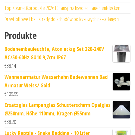
Top Kosmetikprodukte 2026 für anspruchsvolle Frauen entdecken
Drzwi loftowe i balustrady do schodów policzkowych nakładanych
Produkte
Bodeneinbauleuchte, Aton eckig Set 220-240V
AC/50-60Hz GU10 9,7cm IP67
€
38.14
Wannenarmatur Wasserhahn Badewannen Bad
Armatur Weiss/ Gold
€
109.99
Ersatzglas Lampenglas Schusterschirm Opalglas
Ø250mm, Höhe 110mm, Kragen Ø55mm
€
38.20
Lucky Reptile - Snake Bedding - 10 Liter