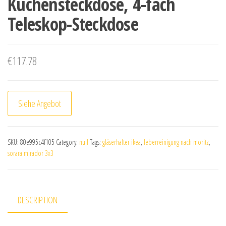
Küchensteckdose, 4-fach
Teleskop-Steckdose
€
117.78
Siehe Angebot
SKU:
80e995c4f105
Category:
null
Tags:
gläserhalter ikea
,
leberreinigung nach moritz
,
sorara mirador 3x3
DESCRIPTION