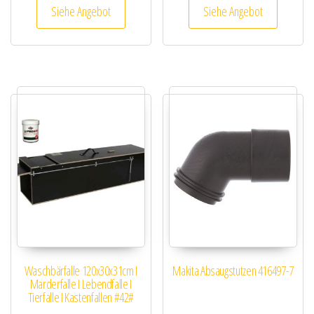
Siehe Angebot
Siehe Angebot
Waschbärfalle 120x30x31cm I
Makita Absaugstutzen 416497-7
Marderfalle I Lebendfalle I
Tierfalle I Kastenfallen #42#