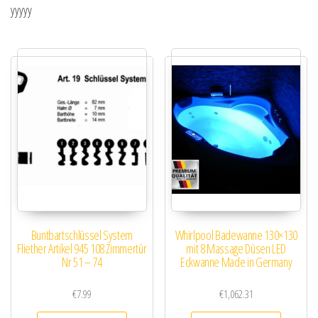
yyyyy
Buntbartschlüssel System
Whirlpool Badewanne 130×130
Fliether Artikel 945 108 Zimmertür
mit 8 Massage Düsen LED
Nr 51 – 74
Eckwanne Made in Germany
€
7.99
€
1,062.31