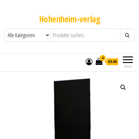
Hohenheim-verlag
0
€0.00
Menü