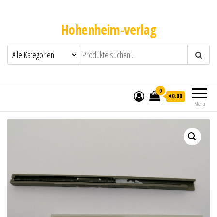
Hohenheim-verlag
0
€0.00
Menü