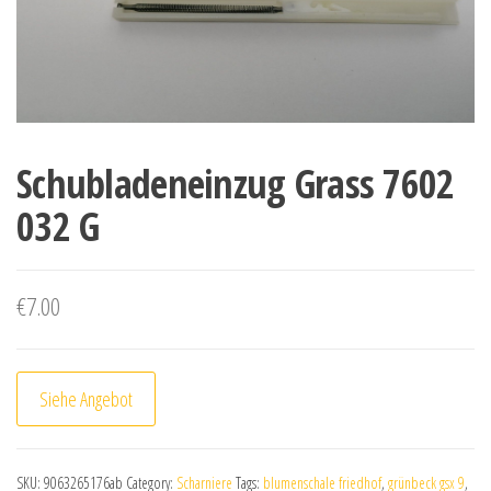
Schubladeneinzug Grass 7602
032 G
€
7.00
Siehe Angebot
SKU:
9063265176ab
Category:
Scharniere
Tags:
blumenschale friedhof
,
grünbeck gsx 9
,