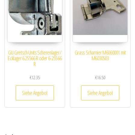
GU Gretsch Units Scherenlager/
Grass Scharnier M6060001 mit
Ecklager 6.25566 R oder 6-25566
M6030503
R
€
12.35
€
16.50
Siehe Angebot
Siehe Angebot