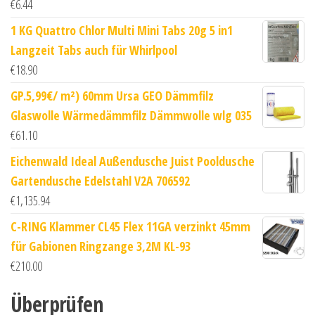
€
6.44
1 KG Quattro Chlor Multi Mini Tabs 20g 5 in1
Langzeit Tabs auch für Whirlpool
€
18.90
GP.5,99€/ m²) 60mm Ursa GEO Dämmfilz
Glaswolle Wärmedämmfilz Dämmwolle wlg 035
€
61.10
Eichenwald Ideal Außendusche Juist Pooldusche
Gartendusche Edelstahl V2A 706592
€
1,135.94
C-RING Klammer CL45 Flex 11GA verzinkt 45mm
für Gabionen Ringzange 3,2M KL-93
€
210.00
Überprüfen