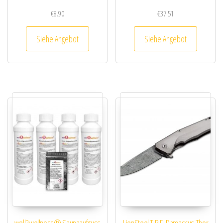
€
8.90
€
37.51
Siehe Angebot
Siehe Angebot
well2wellness® Saunaaufguss
LionSteel T.R.E. Damascus Thor