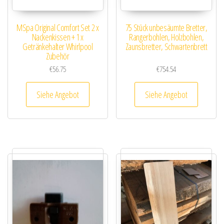
MSpa Original Comfort Set 2 x
75 Stück unbesäumte Bretter,
Nackenkissen + 1 x
Rangerbohlen, Holzbohlen,
Getränkehalter Whirlpool
Zaunsbretter, Schwartenbrett
Zubehör
€
56.75
€
754.54
Siehe Angebot
Siehe Angebot