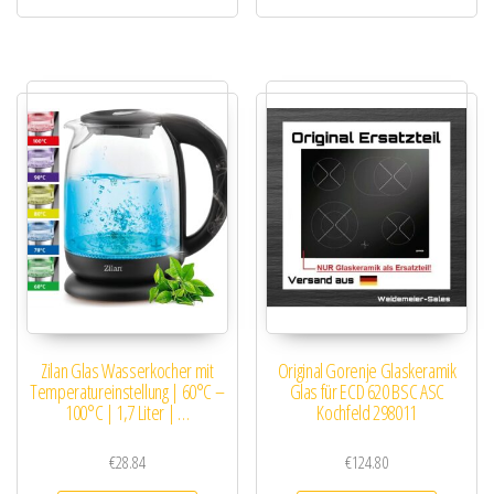
Zilan Glas Wasserkocher mit
Original Gorenje Glaskeramik
Temperatureinstellung | 60°C –
Glas für ECD 620 BSC ASC
100°C | 1,7 Liter | …
Kochfeld 298011
€
28.84
€
124.80