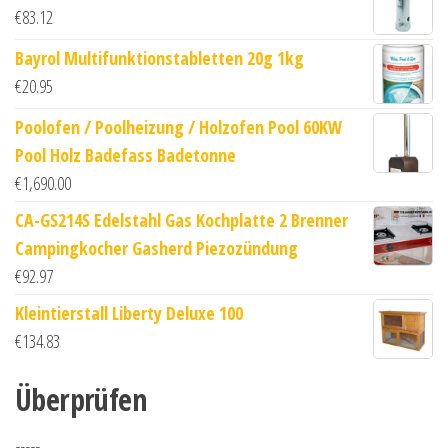
€
83.12
Bayrol Multifunktionstabletten 20g 1kg
€
20.95
Poolofen / Poolheizung / Holzofen Pool 60KW
Pool Holz Badefass Badetonne
€
1,690.00
CA-GS214S Edelstahl Gas Kochplatte 2 Brenner
Campingkocher Gasherd Piezozündung
€
92.97
Kleintierstall Liberty Deluxe 100
€
134.83
Überprüfen