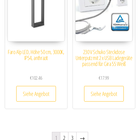
Faro Alp LED, Höhe 50 cm, 3000K,
230 V Schuko Steckdose
IP54, anthrazit
Unterputz mit 2 x USB Ladegeräte
passend für Gira 55 Weiß
€
102.46
€
17.99
Siehe Angebot
Siehe Angebot
1
2
3
→