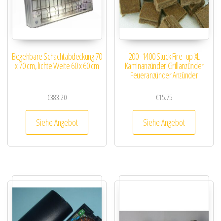
Begehbare Schachtabdeckung 70
200 -1400 Stück Fire- up XL
x 70 cm, lichte Weite 60 x 60 cm
Kaminanzünder Grillanzünder
Feueranzünder Anzünder
€
383.20
€
15.75
Siehe Angebot
Siehe Angebot