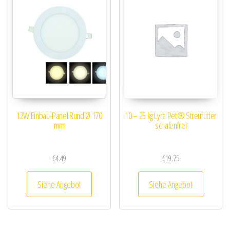
12W Einbau-Panel Rund Ø 170
10 – 25 kg Lyra Pet® Streufutter
mm
schalenfrei
€
4.49
€
19.75
Siehe Angebot
Siehe Angebot