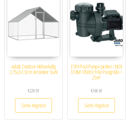
vidaXL Outdoor-Hühnerkäfig
ESPA Pool Pumpe Jardino / NOX
2,75x2x1,92 m Verzinkter Stahl
33 8M 10500 l/ h für Poolgröße >
25m³
€
228.99
€
268.69
Siehe Angebot
Siehe Angebot