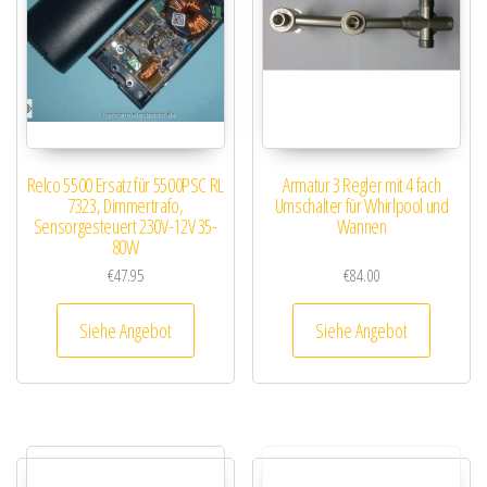
Relco 5500 Ersatz für 5500PSC RL
Armatur 3 Regler mit 4 fach
7323, Dimmertrafo,
Umschalter für Whirlpool und
Sensorgesteuert 230V-12V 35-
Wannen
80W
€
47.95
€
84.00
Siehe Angebot
Siehe Angebot