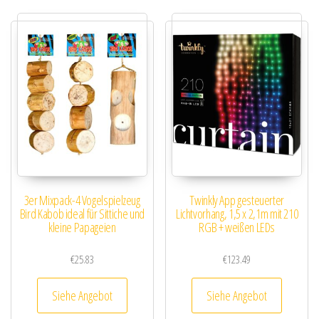
3er Mixpack-4 Vogelspielzeug
Twinkly App gesteuerter
Bird Kabob ideal für Sittiche und
Lichtvorhang, 1,5 x 2,1m mit 210
kleine Papageien
RGB + weißen LEDs
€
25.83
€
123.49
Siehe Angebot
Siehe Angebot