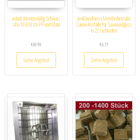
vidaXL Kleintierkäfig Schwarz
well2wellness Mentholkristalle
143x107x93 cm PP und Stahl
Sauna Kristalle für Saunaaufguss
in 22 Gebinden
€
69.99
€
6.71
Siehe Angebot
Siehe Angebot