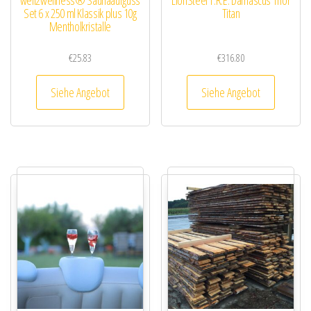
Set 6 x 250 ml Klassik plus 10g
Titan
Mentholkristalle
€
25.83
€
316.80
Siehe Angebot
Siehe Angebot