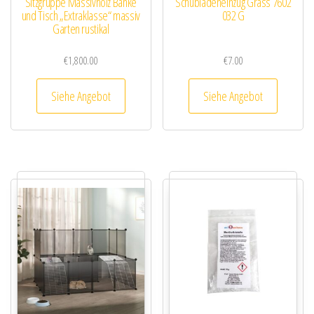
Sitzgruppe Massivholz Bänke
Schubladeneinzug Grass 7602
und Tisch „Extraklasse“ massiv
032 G
Garten rustikal
€
1,800.00
€
7.00
Siehe Angebot
Siehe Angebot