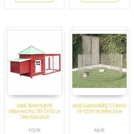
vidaXL Hühnerstall mit
vidaXL Kaninchenkäfig 12 Paneele
Hühnernest Rot 190x72x102 cm
54×100 cm Verzinktes Eisen
Tanne Massivholz
€
152.99
€
66.99