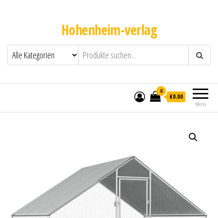
Hohenheim-verlag
0
€0.00
Menü