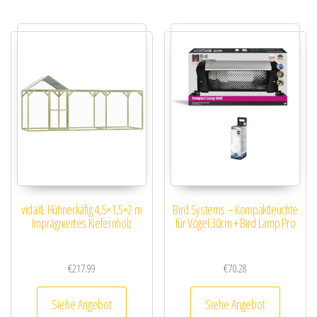
vidaXL Hühnerkäfig 4,5×1,5×2 m
Bird Systems – Kompaktleuchte
Imprägniertes Kiefernholz
für Vögel 30cm + Bird Lamp Pro
€
217.99
€
70.28
Siehe Angebot
Siehe Angebot