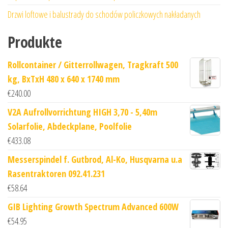
Drzwi loftowe i balustrady do schodów policzkowych nakładanych
Produkte
Rollcontainer / Gitterrollwagen, Tragkraft 500
kg, BxTxH 480 x 640 x 1740 mm
€
240.00
V2A Aufrollvorrichtung HIGH 3,70 - 5,40m
Solarfolie, Abdeckplane, Poolfolie
€
433.08
Messerspindel f. Gutbrod, Al-Ko, Husqvarna u.a
Rasentraktoren 092.41.231
€
58.64
GIB Lighting Growth Spectrum Advanced 600W
€
54.95