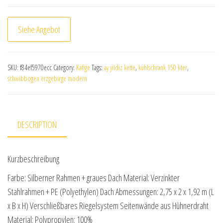
Siehe Angebot
SKU:
f84ef5970ecc
Category:
Käfige
Tags:
ay yildiz kette
,
kühlschrank 150 liter
,
schwibbogen erzgebirge modern
DESCRIPTION
Kurzbeschreibung
Farbe: Silberner Rahmen + graues Dach Material: Verzinkter
Stahlrahmen + PE (Polyethylen) Dach Abmessungen: 2,75 x 2 x 1,92 m (L
x B x H) Verschließbares Riegelsystem Seitenwände aus Hühnerdraht
Material: Polypropylen: 100%