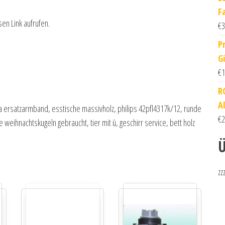
Fa
sen Link aufrufen.
€
3
P
G
€
1
R
A
 ersatzarmband, esstische massivholz, philips 42pfl4317k/12, runde
€
2
 weihnachtskugeln gebraucht, tier mit ü, geschirr service, bett holz
Ü
zz