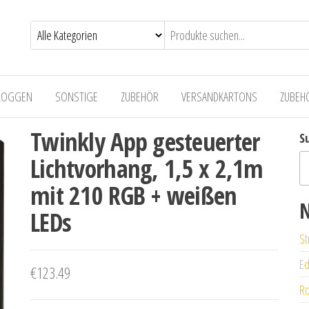
LOGGEN
SONSTIGE
ZUBEHÖR
VERSANDKARTONS
ZUBEH
Twinkly App gesteuerter
S
Lichtvorhang, 1,5 x 2,1m
mit 210 RGB + weißen
N
LEDs
St
Ed
€
123.49
Ro