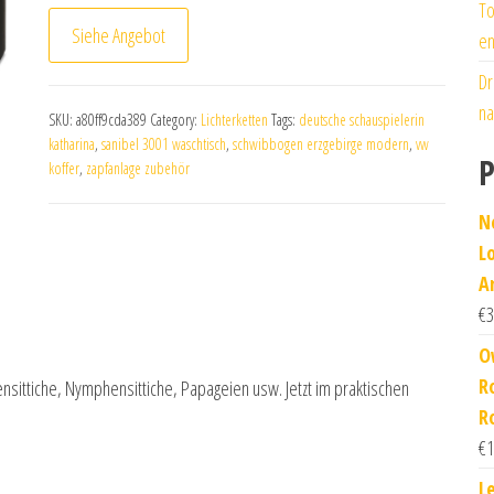
To
Siehe Angebot
en
Dr
na
SKU:
a80ff9cda389
Category:
Lichterketten
Tags:
deutsche schauspielerin
katharina
,
sanibel 3001 waschtisch
,
schwibbogen erzgebirge modern
,
vw
P
koffer
,
zapfanlage zubehör
N
L
A
€
3
Ow
R
ensittiche, Nymphensittiche, Papageien usw. Jetzt im praktischen
R
€
1
L