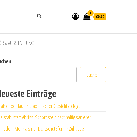
0
€0.00
ÖR & AUSSTATTUNG
uchen
Suchen
eueste Einträge
rahlende Haut mit japanischer Gesichtspflege
elstahl statt Abriss: Schornstein nachhaltig sanieren
llläden: Mehr als nur Lichtschutz für Ihr Zuhause