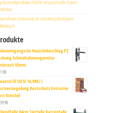
p Kosmetikprodukte 2026 für anspruchsvolle Frauen
tdecken
zwi loftowe i balustrady do schodów policzkowych
kładanych
rodukte
ebeneingangstür Haustürbeschlag PZ
ochung Schmalrahmengarnitur
nthrazit 92mm
1.90
atrol Öl Oil 5l 16,98€/ l
ostversiegelung Rostschutz Entroster
ost Kriechöl
39.90
ebendfalle 64cm Tierfalle Katzenfalle