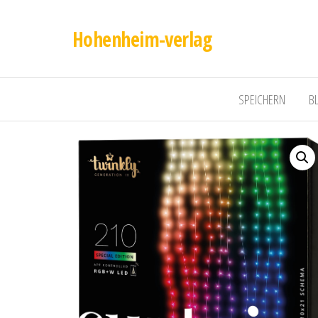
Hohenheim-verlag
SPEICHERN
B