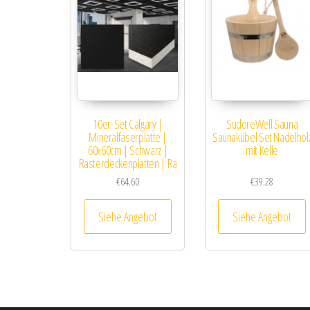
10er-Set Calgary |
SudoreWell Sauna
Mineralfaserplatte |
Saunakübel Set Nadelhol
60x60cm | Schwarz |
mit Kelle
Rasterdeckenplatten | Ra
€
64.60
€
39.28
Siehe Angebot
Siehe Angebot