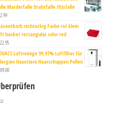
lle Marderfalle Drahtfalle Iltisfalle
2.99
räsentkorb rechteckig Farbe rot klein
ift basket rectangular color red
22.95
OVACS Luftreinige 99,97% Luftfilter für
llergien Haustiere Haarschuppen Pollen
09.00
berprüfen
zzz