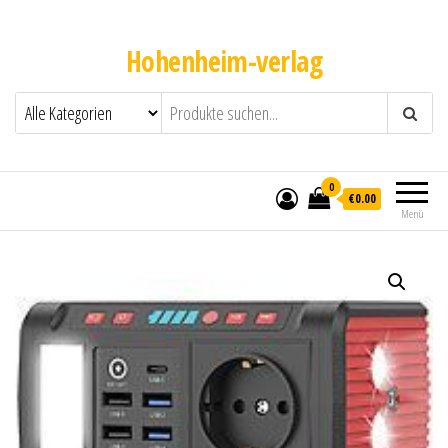
Hohenheim-verlag
0
€0.00
Menü