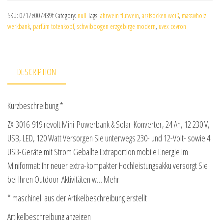
SKU:
0717e007439f
Category:
null
Tags:
ahrwein flutwein
,
arztsocken weiß
,
massivholz
werkbank
,
parfüm totenkopf
,
schwibbogen erzgebirge modern
,
uvex cevron
DESCRIPTION
Kurzbeschreibung *
ZX-3016-919 revolt Mini-Powerbank & Solar-Konverter, 24 Ah, 12 230 V,
USB, LED, 120 Watt Versorgen Sie unterwegs 230- und 12-Volt- sowie 4
USB-Geräte mit Strom Geballte Extraportion mobile Energie im
Miniformat: Ihr neuer extra-kompakter Hochleistungsakku versorgt Sie
bei Ihren Outdoor-Aktivitäten w… Mehr
* maschinell aus der Artikelbeschreibung erstellt
Artikelbeschreibung anzeigen