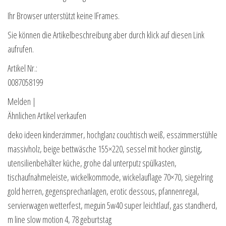
Ihr Browser unterstützt keine IFrames.
Sie können die Artikelbeschreibung aber durch klick auf diesen Link
aufrufen.
Artikel Nr.:
0087058199
Melden |
Ähnlichen Artikel verkaufen
deko ideen kinderzimmer, hochglanz couchtisch weiß, esszimmerstühle
massivholz, beige bettwäsche 155×220, sessel mit hocker günstig,
utensilienbehälter küche, grohe dal unterputz spülkasten,
tischaufnahmeleiste, wickelkommode, wickelauflage 70×70, siegelring
gold herren, gegensprechanlagen, erotic dessous, pfannenregal,
servierwagen wetterfest, meguin 5w40 super leichtlauf, gas standherd,
m line slow motion 4, 78 geburtstag