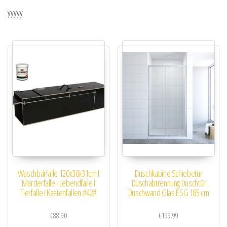
yyyyy
Waschbärfalle 120x30x31cm I
Duschkabine Schiebetür
Marderfalle I Lebendfalle I
Duschabtrennung Duschtür
Tierfalle I Kastenfallen #42#
Duschwand Glas ESG 185 cm
€
88.90
€
199.99