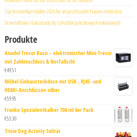
Top Kosmetikprodukte 2026 für anspruchsvolle Frauen entdecken
Drzwi loftowe i balustrady do schodów policzkowych nakładanych
Produkte
Anadol Tresor Basic – elektronischer Mini-Tresor
mit Zahlenschloss & Notfallschl
€
49.51
Möbel-Einbausteckdose mit USB-, RJ45- und
HDMI-Anschlüssen silber
€
59.95
Franke Spezialentkalker 700 ml 6er Pack
€
53.30
Trixie Dog Activity Solitär