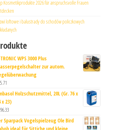
p Kosmetikprodukte 2026 für anspruchsvolle Frauen
tdecken
zwi loftowe i balustrady do schodów policzkowych
kładanych
rodukte
-TRONIC WPS 3000 Plus
asserpegelschalter zur autom.
egelüberwachung
5.71
mbasol Holzschutzmittel, 20L (Gr. 76 x
 x 23)
96.33
er Sparpack Vogelspielzeug Ole Bird
abob ideal für Sittiche und kleine