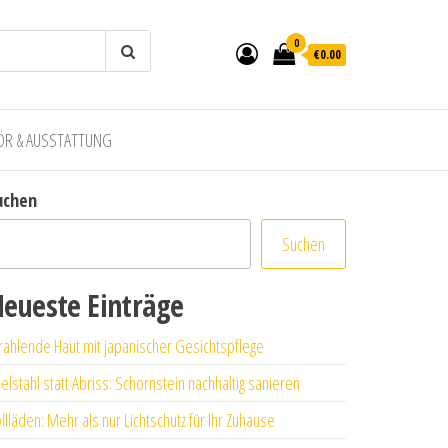
0
€0.00
ÖR & AUSSTATTUNG
uchen
Suchen
eueste Einträge
rahlende Haut mit japanischer Gesichtspflege
elstahl statt Abriss: Schornstein nachhaltig sanieren
llläden: Mehr als nur Lichtschutz für Ihr Zuhause