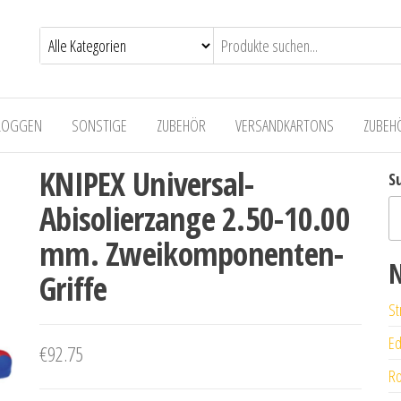
LOGGEN
SONSTIGE
ZUBEHÖR
VERSANDKARTONS
ZUBEH
KNIPEX Universal-
S
Abisolierzange 2.50-10.00
mm. Zweikomponenten-
N
Griffe
St
Ed
€
92.75
Ro