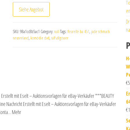
To
Siehe Angebot
en
Dr
na
SKU:
98a1cc8b5ac1
Category:
null
Tags:
fleurelle ba 451
,
jade schmuck
neuseeland
,
komödie dvd
,
ralf allgöwer
P
H
W
P
€
5
E
stellt mit Eselt – Auktionsvorlagen für eBay-Verkäufer ***BEAUTY
64
achricht Erstellt mit Eselt – Auktionsvorlagen für eBay-Verkäufer
€
1
 Konta… Mehr
5
K