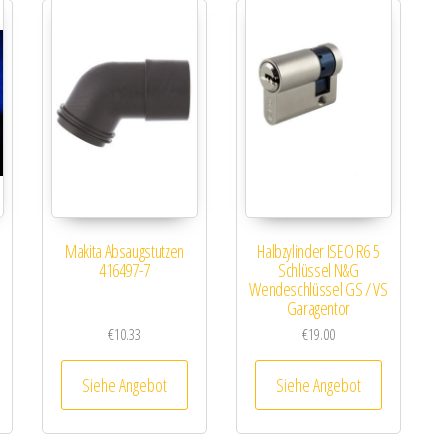
Makita Absaugstutzen
Halbzylinder ISEO R6 5
416497-7
Schlüssel N&G
Wendeschlüssel GS / VS
Garagentor
€
10.33
€
19.00
Siehe Angebot
Siehe Angebot