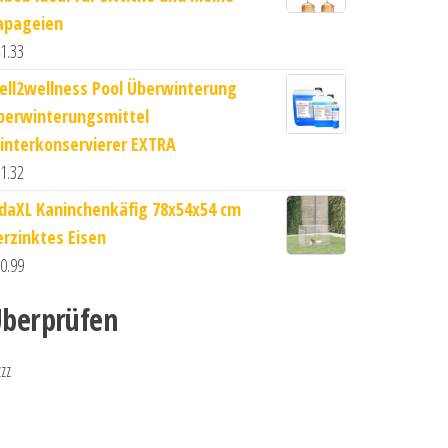
apageien
1.33
ell2wellness Pool Überwinterung
berwinterungsmittel
interkonservierer EXTRA
1.32
idaXL Kaninchenkäfig 78x54x54 cm
erzinktes Eisen
0.99
berprüfen
zzz