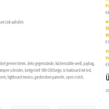
P
€
4
w
sen Link aufrufen.
Ü
W
€
1
v
V
möbel germersheim, deko gegenstände, küchenstühle weiß, paybag,
€
3
lampen schröder, bettgestell 180×200 beige, tv lowboard mit led,
Ü
u form, highboard mexico, garderoben paneele, open crotch,
zz