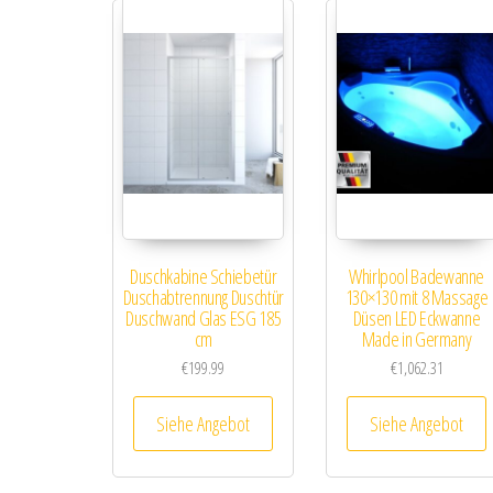
Duschkabine Schiebetür
Whirlpool Badewanne
Duschabtrennung Duschtür
130×130 mit 8 Massage
Duschwand Glas ESG 185
Düsen LED Eckwanne
cm
Made in Germany
€
199.99
€
1,062.31
Siehe Angebot
Siehe Angebot